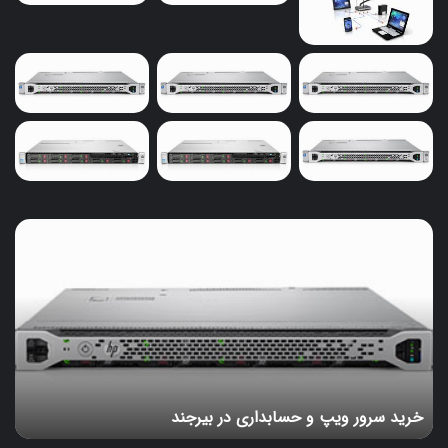
خرید
سرور
ویپ
و
حسابداری
در
بیرجند
خرید سرور ویپ و حسابداری در بیرجند