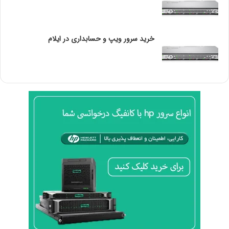
ر
Esx و esxi از نظر ساختاری بسیار متفاوت هستند. در esx
ک
کرنل یا هسته اصلی به صورت کامل از سیستم عامل جدا
ر
بوده و مانند نرم افزاری است که روی سیستم عامل نصب
ی
خرید سرور ویپ و حسابداری در ایلام
و
شده است. در واقع تمامی ابزارهایی که با مجازی سازی
مرتبط بودند مانند ابزارهایی روی هسته سیستم عامل
لینوکس نصب می شدند و امکان مدیریت آن با استفاده از
یک پنل یکپارچه فراهم نبود، چرا که هیچ پنل یکپارچه ای
وجود نداشت. همان طور که در بالا نیز به آن اشاره کردیم،
esx مانند نرم افزاری بود که روی سیستم عامل Server
Consoleنصب شده بود.
اما با معرفی esxi یا Elastic Sky X Integrated تحول
بزرگی ایجاد شد. ما دیگر در این محصول Server Console را
مشاهده نمی کنیم و هسته اختصاصی با نام vMkenel وجود
دارد که همه ابزارهای مرتبط با مجازی سازی را به صورت
یکپارچه در خود جای داده است.
از مزایای esxi نسبت به esx می توان به پایداری بالاتر و