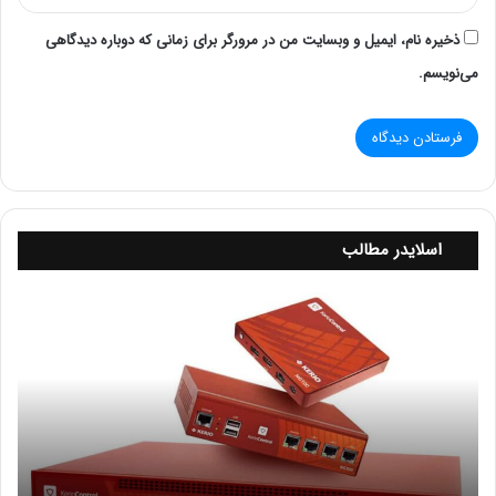
ذخیره نام، ایمیل و وبسایت من در مرورگر برای زمانی که دوباره دیدگاهی
می‌نویسم.
esxi customizer چیست؟
شرکت هایی مانند HP، DELL و غیره که در زمینه تولید سرور
اسلایدر مطالب
فعالیت می کنند، esxi را روی سرور خود سفارشی سازی می
کنند. این کار موجب هماهنگی هر چه بیشتر سخت افزار با
ر
نرم افزار می شود. بنابراین اگر خواستید از این تکنولوژی روی
ف
سرور خود استفاده نمایید، بهتر است این کار را با توجه به
ع
م
برند سرور خود انجام دهید، به این معنی که از نسخه بهینه
ش
شده برای برند سرور خود استفاده کنید.
ک
ل
اما اگر نسخه بهینه شده آن برای سرور شما در دسترس نبود،
ا
می توانید از نسخه اصلی ارائه شده توسط شرکت VMware
ت