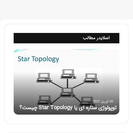
اسلایدر مطالب
ت
و
پ
و
ل
و
ژ
ی
س
24 آوریل 2021
توپولوژی ستاره ای یا Star Topology چیست؟
ت
ا
ر
ه