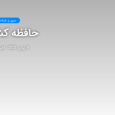
سرور و شبکه
حافظه کش Cache یا حافظه پنه
9 ژوئن 2021
آخرین 