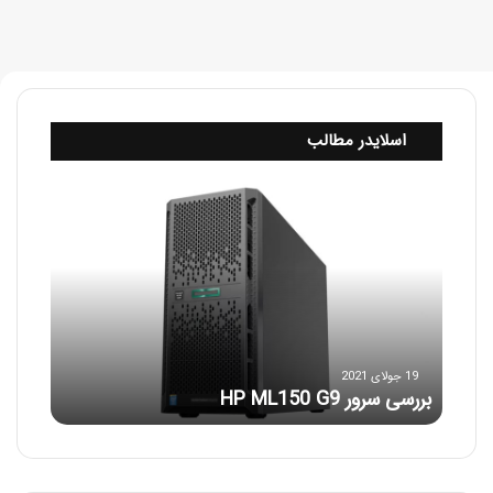
اسلایدر مطالب
ب
ر
ر
س
ی
س
ر
و
ر
19 جولای 2021
بررسی سرور HP ML150 G9
H
P
M
L