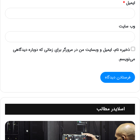
ایمیل
*
مدل پردازنده
Intel Xeon Gold 6150
تاریخ معرفی
25 آوریل سال 2017
وب‌ سایت
لیتوگرافی
14 نانومتری
مشخصات عملکردی
ذخیره نام، ایمیل و وبسایت من در مرورگر برای زمانی که دوباره دیدگاهی
تعداد هسته ها
18
می‌نویسم.
تعداد نخ ها
36
فرکانس پایه پردازنده
2.70 گیگاهرتز
حداکثر فرکانس توربو
3.70 گیگاهرتز
24.75 مگابایت کش
اسلایدر مطالب
حافظه کش
اسمارت اینتل
ت
تعداد لینک های QPI
3
ع
م