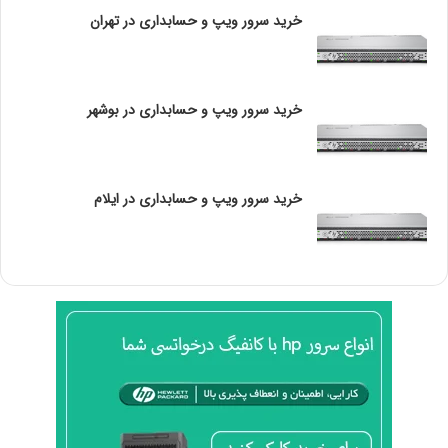
و
خرید سرور ویپ و حسابداری در تهران
ر
فناوری توربو بوست اینتل
۲2.0
H
P
Intel® Optane™ Memory
✘
:
Supported
خرید سرور ویپ و حسابداری در بوشهر
ر
ا
Intel® Speed Shift
✓
ه
Technology
ن
م
خرید سرور ویپ و حسابداری در ایلام
Intel® Turbo Boost Max
ا
✘
Technology 3.0
ی
ع
Intel vPro® Platform
م
✓
Eligibility
ل
ی
Intel® Hyper-Threading
S
✓
Technology
M
B
Intel® Virtualization
s
✓
Technology (VT-x)