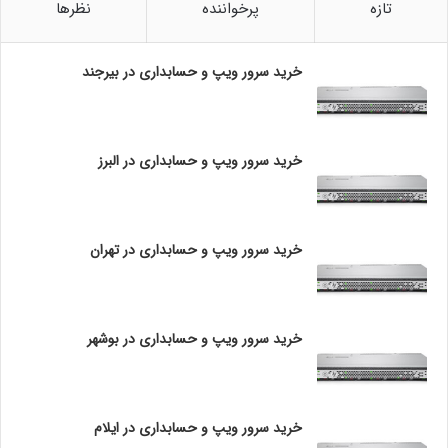
E
تازه
پرخواننده
نظرها
:
رید کنترلری که به صورت پیش فرض بر روی این مدل سرور
ب
ر
نصب شده است ، کنترلر HPE Smart Array S100I است که
خرید سرور ویپ و حسابداری در بیرجند
ا
فقط در حالت UEFI عمل می کند و اگر بخواهیم در حالت
ی
Legacy از آن استفاده کنیم ، باید از یک سری کنترلر جایگزین
ع
مانند controllers HPE Essential RAID و یا Performance
م
خرید سرور ویپ و حسابداری در البرز
ل
RAID controllers استفاده کنیم .
ک
نکته قابل ذکر آن است که در صورت استفاده از کنترلر
ر
Performance RAID ، به دلیل نیاز به HPE Smart Storage
د
خرید سرور ویپ و حسابداری در تهران
Battery باید به تهیه جداگانه این محصول بپردازیم .
ب
ه
ت
حافظه HP ML30 G10
ر
خرید سرور ویپ و حسابداری در بوشهر
س
نوع حافظه قابل پشتیبانی در این سرور به دو صورت HPE DDR4
ر
Smart Memory و Memory UDIMM بوده که قادر بر آنند تا
و
ر
ظرفیتی معادل 8 و یا 16 و حتی 64 گیگ را برای سرور مورد نظر
،
خرید سرور ویپ و حسابداری در ایلام
، فراهم کنند .
ه