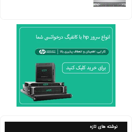
از آن جایی که طراحی این سرور به گونه ای است که دو عدد
ا
کانال DIMM را داراست ، به همین دلیل هر کانال دو عدد مموری
ر
د
را شامل می شود که هر کدام می توانند 2 یا 8 و یا 16 گیگ
م
ظرفیت داشته باشند و بسته به نوع مدل پردازنده مورد استفاده
ن
در این سرور ، می توان حداکثر میزان حافظه را در اختیار داشت
ا
.
س
ب
ر
پردازنده های قابل پشتیبانی در سرور
ا
HP ML30 G10
ا
ن
ت
برخی از پردازنده های عرضه شده توسط کمپانی Intel Xeon E
خ
فرکانسی معادل 3.3 تا 3.8 گیگاهرتز و حافظه کشی معادل 8 یا
ا
12 مگابایت را شامل می شوند و قابلیت ارائه 4 و 6 هسته را
ب
ک
برای ما فراهم می کنند و حداکثر میزان 90 وات مصرف دارند که
ن
سرورهای HP ML30 G10 نیز از این نوع پردازنده ها پشتیبانی
ی
می کنند.
د
نوشته های تازه
البته این سرور ها قابلیت ساپورت پردازنده های Core i3 –