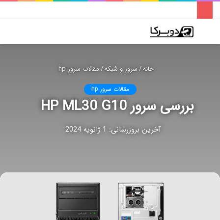
فهرست
تغییر
جس
پوسته
برا
خانه
/
سرور و شبکه
/
مقالات سرور hp
مقالات سرور hp
بررسی سرور HP ML30 G10
آخرین بروزرسانی: 1 ژانویه 2024