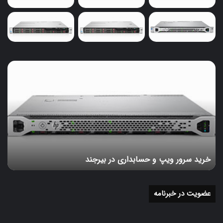
داشته باشید که
جای دو پورت در این سرور خالی است.
پیشنهاد مطالعه بیشتر :
سرور تاور چیست
پورت های سریال COM و iLO
خرید
سرور
ما به آسانی می توانیم پورت COM را اضافه کنیم اما در این سرور امکان
ویپ
افزودن پورت iLO وجود ندارد.
اینجاست که پیشنهاد کمپانی HP به کمک
و
حسابداری
ما می آید. بر اساس این پیشنهاد کاربر می تواند از یکی از دو پورت شبکه
در
1GbE استفاده نماید و کارت شبکه را در یک حالت مشترک تنظیم کند که
بیرجند
رابط های مدیریت بیشتر از کابل واسط شبکه سرور باشند.
این به معنی
است که می توانیم یک پورت شبکه را به عنوان iLO شیر کنیم.
این امر
خرید سرور ویپ و حسابداری در بیرجند
موجب صرفه جویی در هزینه ها شده و به طور معمول از یکی از VLAN ها
برای تفکیک ترافیک شبکه بهره می گیرد.
عضویت در خبرنامه
پاور سرور ml30 g10