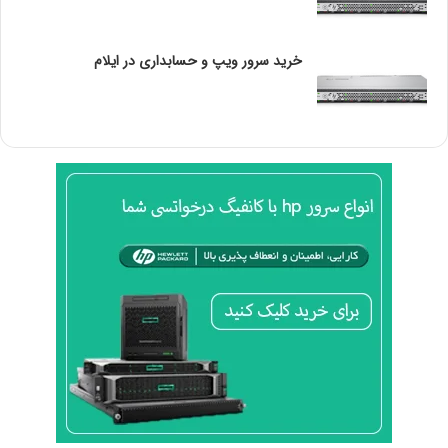
PCle از مزایای این رده از ماژول ها می باشد. بنابراین
کاربرانی که نیازمند تعداد بالایی پورت شبکه هستند، این
کارت ها گزینه مناسبی برای آن ها است.
خرید سرور ویپ و حسابداری در ایلام
سرورهای اچ پی
می توانند از یک اسلات FLR و یک کارت
شبکه Onboard استفاده کنند، در حالی که کارت های PCIe را
می توان بیشتر از یک عدد روی سرورها استفاده نمود.
شما می توانید انواع
کارت شبکه سرور اچ پی
را با قیمت
مناسب از شرکت دوبرکا خریداری نمایید. برای خرید و اطلاع
از قیمت به بخش کارت شبکه سایت دوبرکا مراجعه کنید و
برای دریافت اطلاعات بیشتر و دریافت راهنمایی با شماره
تلفن های
09195738079 – 77459713-021 –
77497509-021
در تماس باشید.
بیشتر بخوانید:
شبکه چیست؟ کاربرد شبکه و انواع آن