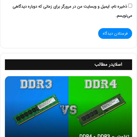
ذخیره نام، ایمیل و وبسایت من در مرورگر برای زمانی که دوباره دیدگاهی
می‌نویسم.
سرورهای رکمونت اچ پی از نسل هشتم به بعد از یک اسلات
ویژه بهره می برند که اسلات FLR نامیده می شود. این
اسلات روی مادربرد سرورهای رکمونت اچ پی تعبیه شده و به
اسلایدر مطالب
منظور نصب انواع کارت شبکه استفاده می شود. شما می
توانید روی اسلات FLR از انواع کارت های Ethernet و SFP
ت
ف
برای بسترهای LAN و فیبر نوری استفاده کنید. به طور معمول
ا
کارت های نصب شده روی این اسلات می توانند حداکثر از
و
سرعت 10 گیگابیت بر ثانیه پشتیبانی کنند. البته این سرعت
ت
در بعضی از مدل ها تا 25 و 40 گیگابیت بر ثانیه و حتی
ر
م
بیشتر متغیر می باشد.
D
D
از کارت های شبکه این رده می توان به HPE 366FLR 4-
تفاوت رم DDR3 و DDR4