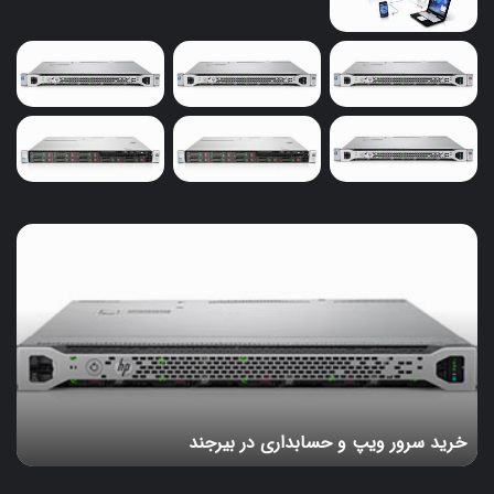
خرید
سرور
ویپ
و
حسابداری
در
بیرجند
خرید سرور ویپ و حسابداری در بیرجند