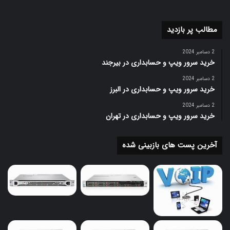
سخت افزاری را برای ما آسان تر می سازد .
مطالب پر بازدید
در صورتی که نوع دیگر این کارت ها ، کارت های شبکه استفاده
شده در سرور های SFP است که این طور می توان بیان کرد که
2 دسامبر 2024
اسلات ویژه تعبیه شده بر روی مادر برد سرور های رکمونت نسل
خرید سرور ویپ و حسابداری در بیرجند
هشتم به بعد کمپانی اچ پی ، قابلیت نصب انواع کارت های
2 دسامبر 2024
شبکه در خود را دارند و برخی اوقات در این سرور های مورد نظر
خرید سرور ویپ و حسابداری در البرز
می توان کارت شبکه از نوع SFP را نصب نمود .
2 دسامبر 2024
خرید سرور ویپ و حسابداری در تهران
معمولا طراحی آن ها به شکل صفحه ای مدار مانند است و در
اکثر اوقات جهت برقراری ارتباط میان رایانه ها و انواع سرور ها
آخرین پست های بازبینی شده
به کار گرفته می شوند .
معمولا در یکی از اسلات های موجود مادربرد یک سرور ، آداپتور
جداگانه ای استفاده می شود که سیگنال های الکتریکی وارده را
ترجمه و سپس پس از سازگاری سیگنال های ارسالی با شبکه
مورد نظر ، به تبادل داده و اطلاعات می پردازند .