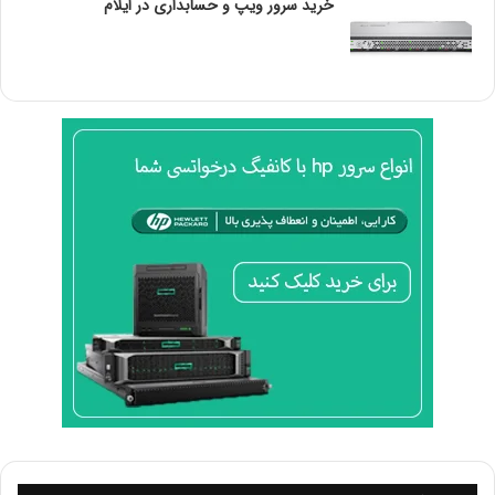
روی برد قرار گیرد ، پیچ می شود .
خرید سرور ویپ و حسابداری در ایلام
این اسلات تعبیه شده بر روی مادر برد انواع سرور های رکمونت
کمپانی اچ پی ، از انواع کارت های شبکه هم چون Ethernet و
SFP پشتیبانی می کند و حتی قابلیت ساپورت شبکه های فیبر
نوری یا LAN را نیز دارد .
می توان گفت بسته به نوع کارتی که در آن به کار گرفته می
شود ، می توان حداکثر سرعت 10 گیگابایت بر ثانیه ، به جهت
انتقال دیتا و اطلاعات را با آن تجربه کرد ؛ اما در برخی مدل های
نسل جدید و پیشرفته تر ، کارت های نصب شده بر روی اسلات
ها ، سرعتی معادل 25 گیگابایت بر ثانیه تا 40 گیگابایت بر ثانیه
را پشتیبانی می کنند .
این کارت از قابلیت line – rat full برخوردار است که به واسطه
آن ، می توانیم عملکرد مناسبی از این کارت شبکه در تمامی
پورت ها در کنار مصرف پایین برق تجربه کنیم .