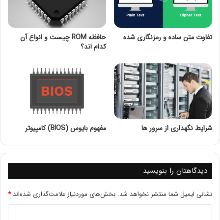
انواع اسلات های کارت شبکه
سرعت و پهنای باند در کارت شبکه
نحوه خرید کارت شبکه
تفاوت متن ساده و رمزنگاری شده
حافظه ROM چیست و انواع آن
کدام اند؟
وظایف کارت شبکه
همانطور که پیش تر به آن اشاره کردیم ، تولید کردن و هم چنین
ارسال سیگنال های مناسب بر روی شبکه از مهم ترین وظیفه
های کارت شبکه به شمار می رود و اگر هر شبکه سیگنال هایی را
نیز موجود داشته باشد ، یک کارت شبکه موظف است تا آن ها را
نیز دریافت کند .
شرایط نگهداری از سرور ها
مفهوم بایوس (BIOS) کامپیوتر
در کل می توان این گونه بیان کرد که تمامی ورود و خروج داده
ها به کمک همین قطعه صورت می پذیرد و کنترل دست یابی به
دیدگاهتان را بنویسید
رسانه نیز توسط این کارت پیاده سازی می شود .
نشانی ایمیل شما منتشر نخواهد شد.
بخش‌های موردنیاز علامت‌گذاری شده‌اند
*
کارت شبکه سرور چیست