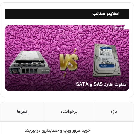
اسلایدر مطالب
ت
ف
ا
چرا به یک روتر نیاز داریم؟
و
ت
شما با استفاده از روتر می توانید به وسیله دستگاه های
ه
مختلف به اینترنت وصل شده و دستگاه ها را به هم متصل
ا
نمایید. هم چنین می توانید از روترها به منظور ایجاد شبکه
ر
های Local (محلی) استفاده کنید. شبکه های محلی امکان
د
تفاوت هارد SAS و SATA
به اشتراک گذاری پوشه ها، فایل ها و ابزارهای نرم افزاری را
S
A
بین دستگاه های مختلف فراهم می کنند و بهترین گزینه
S
برای این کار هستند.
و
S
تازه
پرخواننده
نظرها
اگر از روتر استفاده نمی کنید باید بدانید که داده های کسب
A
T
و کار شما به مکان مناسبی هدایت نمی شوند. برای مثال اگر
A
خرید سرور ویپ و حسابداری در بیرجند
بخواهید یک فایل را پرینت کنید، به یک روتر نیاز دارید تا