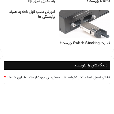
DWPD چیست؟
راه اندازی سرور hp
آموزش نصب فایل deb به همراه
وابستگی ها
قابلیت Switch Stacking چیست؟
. چراغ پاور (Power LED)
چراغ پاور نشان‌دهنده وضعیت منبع تغذیه سرور است و به
مدیران سیستم در تشخیص وضعیت انرژی کمک می‌کند:
دیدگاهتان را بنویسید
سبز ثابت
: سرور روشن است و منبع تغذیه به‌درستی کار
می‌کند.
نشانی ایمیل شما منتشر نخواهد شد.
بخش‌های موردنیاز علامت‌گذاری شده‌اند
*
کهربایی ثابت
: مشکلی در پاور وجود دارد، مانند کمبود برق
یا اختلالات دیگر در تأمین انرژی.
کهربایی چشمک‌زن
: پاور در حالت هشدار است و نیاز به
بررسی دارد. ممکن است مشکلی در کابل برق یا خود پاور
وجود داشته باشد.