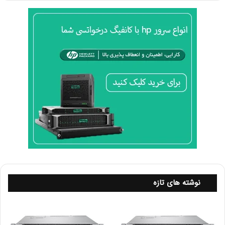
چراغ‌های وضعیت در سرور
HP ProLiant DL380 G9
ابزاری حیاتی برای تیم‌های فناوری اطلاعات هستند. این
چراغ‌ها به‌عنوان یک سیستم هشداردهنده مؤثر عمل
می‌کنند و امکان عیب‌یابی سریع را فراهم می‌کنند. از آنجا
که این سرور در بسیاری از دیتاسنترها و محیط‌های کاری
استفاده می‌شود، مدیریت و نگهداری مؤثر آن از اهمیت
بالایی برخوردار است.
نکات پایانی در استفاده از چراغ‌های سرور HP DL380 G9
بازبینی منظم چراغ‌ها
:چراغ‌های وضعیت به‌عنوان
بخشی از روال نگهداری سرور باید به‌طور منظم بررسی
شوند. این کار به جلوگیری از بروز مشکلات ناگهانی و
کاهش زمان قطعی کمک می‌کند.
آموزش تیم فنی
:مدیران شبکه و تیم‌های فنی باید با
نوشته های تازه
معانی مختلف چراغ‌های وضعیت سرور آشنا باشند تا
در صورت مشاهده هرگونه هشدار یا خطا، بتوانند
به‌درستی عمل کنند.
پشتیبان‌گیری منظم
:با توجه به اهمیت اطلاعات، در