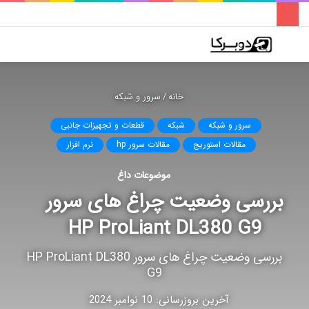
فهرست
تغییر
جس
پوسته
برا
خانه
/
سرور و شبکه
سرور و شبکه
شبکه
قطعات و تجهیزات جانبی
مقالات استوریج
مقالات سرور hp
نرم افزار
موضوعات داغ
بررسی وضعیت چراغ های سرور
HP ProLiant DL380 G9
بررسی وضعیت چراغ های سرور HP ProLiant DL380
G9
آخرین بروزرسانی: 10 نوامبر 2024