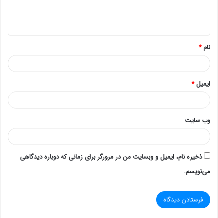
خاموش
: پاور سرور به برق متصل نیست یا منبع تغذیه
خاموش است.
2. چراغ وضعیت سلامت (Health LED)
نام
*
چراغ سلامت به منظور نمایش وضعیت کلی سخت‌افزار سرور
استفاده می‌شود. این چراغ‌ها وضعیت سلامت سرور را در لحظه
نشان می‌دهند:
ایمیل
*
سبز ثابت
: سیستم کاملاً سالم است و هیچ مشکلی وجود
ندارد.
وب‌ سایت
کهربایی چشمک‌زن
: وجود مشکل احتمالی که نیاز به
رسیدگی دارد، مانند دما یا عملکرد غیرعادی سخت‌افزار.
ذخیره نام، ایمیل و وبسایت من در مرورگر برای زمانی که دوباره دیدگاهی
قرمز ثابت
: یک خطای جدی در سیستم وجود دارد و نیاز به
می‌نویسم.
بررسی فوری دارد.
3. چراغ‌های شبکه (Network LEDs)
سرور HP DL380 G9 دارای چراغ‌های شبکه است که وضعیت