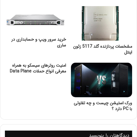
علت رنگ بندی هاردهای WD
مزایا و معایب هاردهای وسترن نسبت به سایر برندها
مزایا
معایب
انواع هاردهای وسترن دیجیتال
هاردهای داخلی Internal Hard Drives
خرید سرور ویپ و حسابداری در
هاردهای خارجی External Hard Drives
ساری
هاردهای قابل حمل Portable Hard Drives
مشخصات پردازنده گلد 5117 زئون
هاردهای شبکه Network Attached Storage – NAS
اینتل
هاردهای SSD (Solid State Drives)
هاردهای وسترن سبز
امنیت روترهای سیسکو به همراه
مزایای هاردهای وسترن سبز
معرفی انواع حملات Data Plane
معایب هاردهای وسترن سبز
هاردهای وسترن سبز برای چه کارهایی مناسب هستند؟
هاردهای وسترن آبی
مزایای هاردهای وسترن آبی
معایب هاردهای وسترن آبی
ورک استیشن چیست و چه تفاوتی
هاردهای وسترن آبی برای چه کارهایی مناسب هستند؟
با PC دارد ؟
هاردهای وسترن قرمز
مزایای هاردهای وسترن قرمز
معایب هاردهای وسترن قرمز
هاردهای وسترن قرمز برای چه کارهایی مناسب هستند؟
دیدگاهتان را بنویسید
رنگ بندی هاردهای وسترن دیجیتال – BLACK