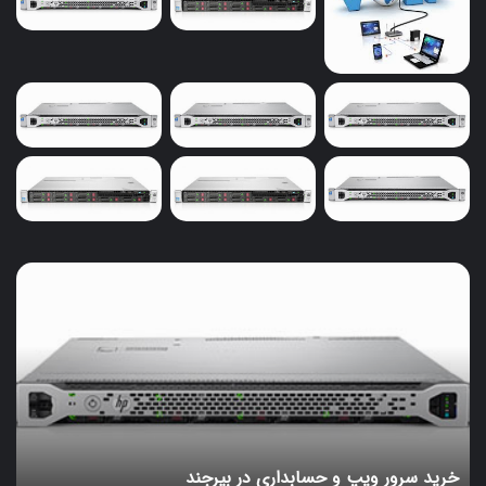
بالا و رابط‌های پیشرفته مانند USB 3.0، USB-C و
Thunderbolt همراه هستند. این امر به کاربران اجازه
می‌دهد تا فایل‌ها را با سرعت بیشتری انتقال دهند و زمان
بیشتری را صرف کار با داده‌ها نکنند.
معایب
هاردهای وسترن دیجیتال گاهی قیمت‌های بالایی نسبت
به برندهای دیگر دارند. این ممکن است برای برخی افراد
محدودیتی باشد، به خصوص در محصولات با ظرفیت بالا
یا تکنولوژی‌های جدید.
خرید
سرور
برخی از کاربران از نرم‌افزارهای همراه وسترن دیجیتال
ویپ
برای مدیریت و پشتیبانی هاردها شکایت کرده‌اند. بعضی
و
از این نرم‌افزارها ممکن است محدودیت‌ها و مشکلاتی
حسابداری
داشته باشند که باعث ایجاد نارضایتی در استفاده از
در
بیرجند
محصول می‌شود.
برخی از کاربران ممکن است استایل و طراحی هاردهای
خرید سرور ویپ و حسابداری در بیرجند
وسترن دیجیتال را کمتر جذاب یا خلاقانه در مقایسه با