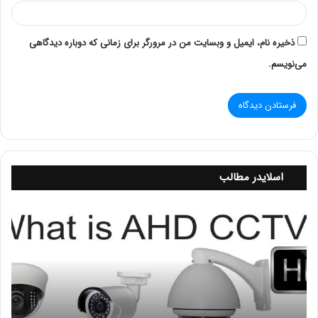
نیازمندی‌های کامپیوترها را برآورده می‌کردند و این شرکت در
زمینه تولید هاردهای دیسکی با کیفیت بالا فعالیت می‌کرد.
ذخیره نام، ایمیل و وبسایت من در مرورگر برای زمانی که دوباره دیدگاهی
در سال 1972، شرکت به نام Western Digital Corporation
تغییر نام داد و به تولید کنترلرهای هارددیسک متصل به
می‌نویسم.
رابط‌های اتصال‌دهنده مانند SATA و SCSI مشغول شد. این
تغییر در عرصه تولید و فروش قطعات جانبی هارددیسک، به
وسترن دیجیتال اجازه داد تا به یکی از شرکت‌های پیشرو در
صنعت ذخیره‌سازی اطلاعات تبدیل شود.
در دهه 1990، وسترن دیجیتال همچنین با رشد صنعت
کامپیوترها و نیاز روزافزون به ذخیره‌سازی داده‌ها، هاردهای
اسلایدر مطالب
SCSI برای استفاده در سرورها و سیستم‌های بزرگتر تولید کرد.
همچنین، در این دهه وسترن دیجیتال توانست با معرفی
د
و
هاردهای با ظرفیت بالا و سرعت بالا، جایگاه قوی خود را در بازار
ر
تقویت کند.
ب
در سال‌های بعدی، وسترن دیجیتال ادامه فعالیت خود را در
ی
زمینه توسعه و تولید هاردهای دیسکی و SSD ادامه داد. شرکت
ن
م
به تدریج فناوری‌های جدید را به محصولات خود اضافه کرده و
د