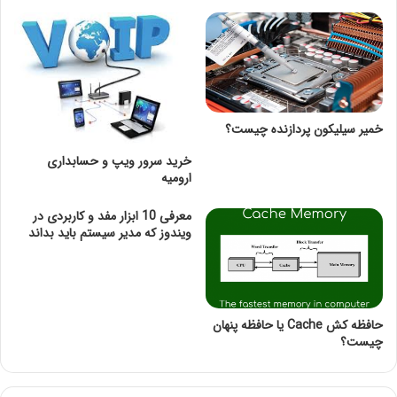
16 هسته پردازشی و 3.2 گیگاهرتز فرکانس پشتیبانی می
کنند.
فهرست مطالب
پردازنده سرور Intel Xeon Silver 4208
خمیر سیلیکون پردازنده چیست؟
خرید سی پی یو سیلور Intel Xeon Silver 4208
خرید سرور ویپ و حسابداری
ارومیه
پردازنده سرور Intel Xeon Silver 4208
معرفی 10 ابزار مفد و کاربردی در
پردازنده سیلور 4208 زئون اینتل از ترانزیستورهای 14
ویندوز که مدیر سیستم باید بداند
نانومتری استفاده می کند و در سال 2019 به بازار ارائه شده
است. این پردازنده از 8 هسته واقعی و 16 هسته مجازی
بهره می برد و سرعت پایه آن برای پردازش داده ها و
اطلاعات برابر 2.1 گیگاهرتز می باشد. این سرعت در حالت
حافظه کش Cache یا حافظه پنهان
توربو به 3.2 گیگاهرتز می رسد. حافظه کش نقش بسیار
چیست؟
مهمی در سرعت پردازش دارد که در این پردازنده برابر 11
مگابایت می باشد.