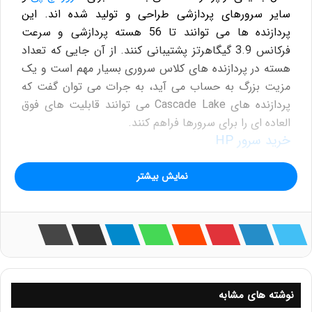
سایر سرورهای پردازشی طراحی و تولید شده اند. این
پردازنده ها می توانند تا 56 هسته پردازشی و سرعت
فرکانس 3.9 گیگاهرتز پشتیبانی کنند. از آن جایی که تعداد
هسته در پردازنده های کلاس سروری بسیار مهم است و یک
مزیت بزرگ به حساب می آید، به جرات می توان گفت که
پردازنده های Cascade Lake می توانند قابلیت های فوق
العاده ای را برای سرورها فراهم کنند.
خريد سرور HP
پردازنده سرور Intel Xeon Silver 4208 یکی از پردازنده های
نمایش بیشتر
خانواده Silver 4200 Processor می باشد. این سری از
پردازنده ها قیمت مناسبی دارند، انرژی کمتری مصرف می
کنند، موجب افزایش کارایی سیستم شده و عملکرد بالایی را
ارائه می دهند. کمپانی اچ پی در پیکربندی پایه سرورهای
خود، برای این که قیمت سیستم مقرون به صرفه باشد،
بیشتر از پردازنده های خانواده Intel Xeon Silver استفاده
نوشته های مشابه
می کند. پردازنده های Silver 4200 Processor حداکثر از