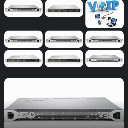
خرید
سرور
ویپ
و
حسابداری
در
بیرجند