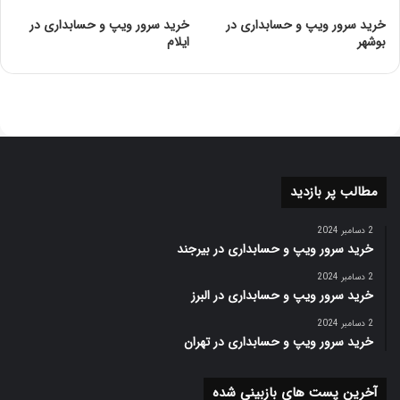
Enhanced Intel SpeedStep®
خرید سرور ویپ و حسابداری در
خرید سرور ویپ و حسابداری در
✓
Technology
بوشهر
ایلام
Intel® Volume
✓
Management Device (VMD)
مقالات مرتبط
سی پی یو چیست؟
مطالب پر بازدید
فناوری Turbo boost چیست؟
تکنولوژی Hyper-threading چیست؟
2 دسامبر 2024
خرید سرور ویپ و حسابداری در بیرجند
خمیر سیلیکون پردازنده چیست؟
2 دسامبر 2024
مقایسه پردازنده INTEL با AMD
خرید سرور ویپ و حسابداری در البرز
تفاوت پردازنده های Xeon و معمولی
2 دسامبر 2024
خرید سرور ویپ و حسابداری در تهران
آخرین پست های بازبینی شده