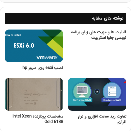
Mesh و منابع گسترش یافته قادر به ارائه سطح جدیدی از
عملکرد به صورت موفقیت آمیز شده اند.
نوشته های مشابه
قابلیت ها و مزیت های زبان برنامه
نویسی جاوا اسکریپت
نصب esxi روی سرور hp
مشخصات پردازنده Intel Xeon Gold 5115
تفاوت رید سخت افزاری و نرم
مشخصات پردازنده Intel Xeon
پردازنده گلد اینتل زئون 5115 در سال 2017 به بازار ارائه
افزاری
Gold 6138
شده است و با سرور های نسل 10 اچ پی سازگاری دارد. این