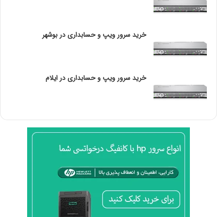
گزینه های توسعه
نسخه استاندارد PCI Express
خرید سرور ویپ و حسابداری در بوشهر
3.0
Revision
حداکثر تعداد لاین های PCIe
48
خرید سرور ویپ و حسابداری در ایلام
فناوری های پیشرفته
فناوری توربو بوست اینتل
2.0
Intel® Optane™ Memory
✘
Supported
Intel® Speed Shift
✓
Technology
Intel® Turbo Boost Max
✘
Technology 3.0