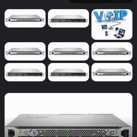
خرید
سرور
ویپ
و
حسابداری
در
بیرجند