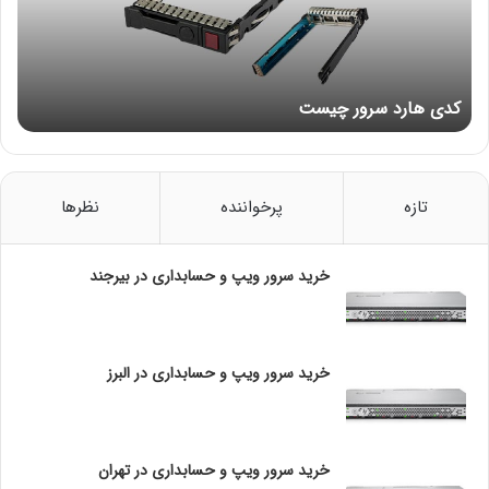
ر
فرکانس پایه پردازنده
2.40 گیگاهرتز
د
س
حداکثر فرکانس توربو
3.20 گیگاهرتز
ر
کدی هارد سرور چیست
و
13.75 مگابایت کش اسمارت
حافظه کش
ر
اینتل
چ
ی
تعداد لینک های QPI
2
س
تازه
پرخواننده
نظرها
ت
توان مصرفی
85 وات
مشخصات حافظه
خرید سرور ویپ و حسابداری در بیرجند
حداکثر اندازه حافظه (بسته به
768 گیگابایت
نوع حافظه)
خرید سرور ویپ و حسابداری در البرز
نوع حافظه رم پشتیبانی شده
DDR4-2400
حداکثر تعداد کانال حافظه
6
خرید سرور ویپ و حسابداری در تهران
پشتیبانی از حافظه ECC
✓