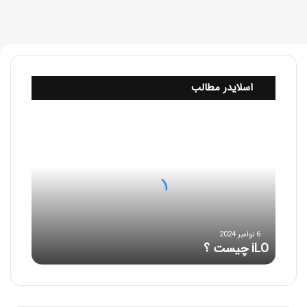
اسلایدر مطالب
i
L
O
چ
ی
س
ت
؟
6 نوامبر 2024
iLO چیست ؟