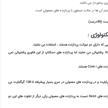
ری برخوردار می باشند.
کمتر آن ها در حالت مساوی با پردازنده های معمولی است.
رصد).
پردازنده های سری زئون از تکنولوژی Intel Direct IO و Integrated IO پشتیبانی می نمایند اما پردازنده های دسکتاپ از این فناوری پشتیبانی نمی
Co هستند.
حداکثر حافظه ی پشتیبانی شده در پردازنده های سری زئون حدود 2 ترابایت و در پردازنده های معمولی در سری بسیار پیشرفته تا 128 گیگابایت می
بهره گیری و پشتیبانی از تعداد کانال بیشتر جهت نصب حافظه در پردازنده های Xeon نسبت به پردازنده های معمولی یکی دیگر از تفاوت های این دو