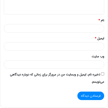
به تعداد دستگاه‌های بیشتری اضافه کرد.شبکه Telco
کاهش هزینه‌ها
:
نام
*
استفاده از شبکه‌های محلی می‌تواند به کاهش هزینه‌های
ارتباطی در مقایسه با شبکه‌های بزرگ‌تر کمک کند.
ایمیل
*
مدیریت آسان
:
وب‌ سایت
این شبکه‌ها به راحتی قابل مدیریت و کنترل هستند و می‌توان
به سرعت مشکلات را شناسایی و رفع کرد.
ذخیره نام، ایمیل و وبسایت من در مرورگر برای زمانی که دوباره دیدگاهی
اهمیت شبکه‌های تلفنی محلی
می‌نویسم.
شبکه‌های تلفنی محلی نقش حیاتی در دنیای مدرن ارتباطات ایفا
می‌کنند. آن‌ها امکان برقراری ارتباط سریع و مؤثر بین کارکنان
یک سازمان را فراهم می‌آورند و به تسهیل فرآیندهای کاری کمک