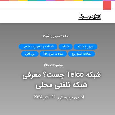
فهرست
تغییر
جس
پوسته
برا
خانه
/
سرور و شبکه
سرور و شبکه
شبکه
قطعات و تجهیزات جانبی
مقالات استوریج
مقالات سرور hp
نرم افزار
موضوعات داغ
شبکه Telco چست؟ معرفی
شبکه تلفنی محلی
آخرین بروزرسانی: 31 اکتبر 2024