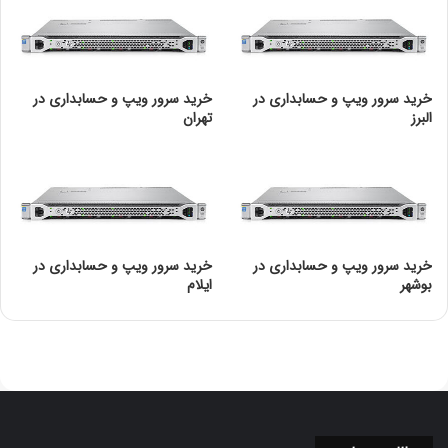
در صورتی که کلید خصوصی به نحوی افشا شود، امنیت کل
سیستم به خطر می‌افتد. محافظت از کلید خصوصی و استفاده از
روش‌های امن برای ذخیره‌سازی آن ضروری است.
خرید سرور ویپ و حسابداری در
خرید سرور ویپ و حسابداری در
ب. تهدیدات DES:
البرز
تهران
حملات جستجوی فراگیر:
با افزایش توان محاسباتی، حملات brute-force به راحتی
می‌توانند کلید ۵۶ بیتی DES را کشف کنند. این مسئله باعث
شده تا DES دیگر به عنوان یک استاندارد قابل اعتماد در نظر
گرفته نشود.
خرید سرور ویپ و حسابداری در
خرید سرور ویپ و حسابداری در
بوشهر
ایلام
حملات آنالیز خطی و آنالیز تفاضلی:
این نوع حملات می‌توانند از ویژگی‌های خاص الگوریتم برای
کشف الگوهای رمزگذاری استفاده کنند و به همین دلیل امنیت
DES را تضعیف می‌کنند.
ب. RSA و الگوریتم‌های کلید عمومی دیگر: