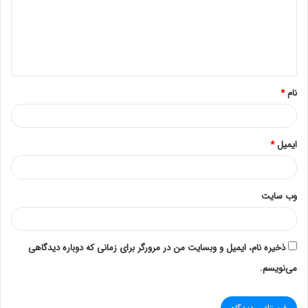
امنیت:
امنیت RSA به دلیل پیچیدگی فاکتورگیری اعداد بزرگ است. با
افزایش طول کلید (معمولاً
نام
*
۲،۰۲۴ یا ۴،۰۹۶ بیت)، امنیت الگوریتم نیز افزایش می‌یابد. در
حال حاضر، با وجود پیشرفت‌های فناوری، حملات کوانتومی یکی
از نگرانی‌های جدی در آینده RSA محسوب می‌شوند، اما برای
ایمیل
*
حملات کلاسیک، RSA به عنوان یک الگوریتم امن شناخته
می‌شود.
وب‌ سایت
۲. الگوریتم DES
ذخیره نام، ایمیل و وبسایت من در مرورگر برای زمانی که دوباره دیدگاهی
می‌نویسم.
تعریف و عملکرد:
DES (Data Encryption Standard) یک الگوریتم رمزنگاری
بلوکی است که