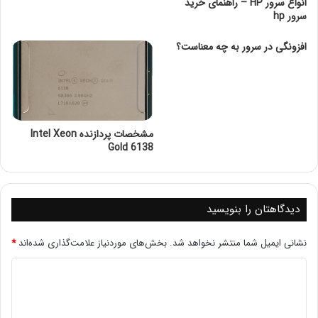
انواع سرور HP – راهنمای خرید
سرور hp
امنیت الگوریتم های
افزونگی در سرور به چه معناست؟
در این مقاله، به بررسی دو الگوریتم معروف رمزنگاری، یعنی RSA
و DES، و تحلیل امنیت آن‌ها خواهیم پرداخت.
مشخصات پردازنده Intel Xeon
۱. الگوریتم RSA
Gold 6138
تعریف و عملکرد:
دیدگاهتان را بنویسید
RSA (Rivest-Shamir-Adleman) یک الگوریتم رمزنگاری کلید
عمومی است که
نشانی ایمیل شما منتشر نخواهد شد.
بخش‌های موردنیاز علامت‌گذاری شده‌اند
*
بر اساس مشکل فاکتورگیری اعداد بزرگ بنا شده است. این
الگوریتم شامل دو کلید است: کلید عمومی برای رمزنگاری و کلید
خصوصی برای رمزگشایی.