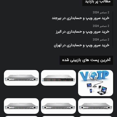
مطالب پر بازدید
در کنار RSA، الگوریتم‌های دیگری مانند ECC (Elliptic Curve
Cryptography) به وجود آمده‌اند که امنیت بیشتری با استفاده
2 دسامبر 2024
از کلیدهای کوتاه‌تر ارائه می‌دهند. این ویژگی ECC آن را به
خرید سرور ویپ و حسابداری در بیرجند
گزینه‌ای جذاب برای کاربردهایی با محدودیت منابع تبدیل کرده
2 دسامبر 2024
است.
خرید سرور ویپ و حسابداری در البرز
2 دسامبر 2024
۵. جمع‌بندی
خرید سرور ویپ و حسابداری در تهران
الگوریتم‌های RSA و DES هر دو در دنیای رمزنگاری تأثیرگذار
آخرین پست های بازبینی شده
بوده‌اند، اما با پیشرفت فناوری و ظهور تهدیدات جدید، ضروری
است که متخصصان و سازمان‌ها به دنبال الگوریتم‌های مدرن و
امن‌تر باشند. در حالی که RSA هنوز به عنوان یک الگوریتم معتبر
و قوی در زمینه رمزنگاری کلید عمومی شناخته می‌شود، DES به
دلیل نقاط ضعف امنیتی‌اش منسوخ شده و جای خود را به AES
داده است.
در نهایت، انتخاب الگوریتم مناسب و به‌روز نگه‌داشتن آن، برای