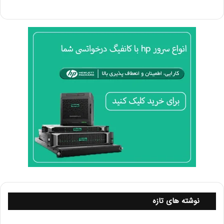
توان محاسباتی در معرض حملات جستجوی فراگیر قرار دارد.
ادامه بررسی امنیت الگوریتم‌های RSA و DES
۳. چالش‌ها و تهدیدات موجود
الف. تهدیدات RSA:
حملات کوانتومی:
یکی از بزرگ‌ترین تهدیدات برای RSA، ظهور کامپیوترهای
کوانتومی است. الگوریتم شوری (Shor’s algorithm) می‌تواند
توانایی فاکتورگیری اعداد بزرگ را به طرز قابل توجهی افزایش
دهد و این باعث می‌شود که RSA در برابر این نوع حملات
آسیب‌پذیر شود.
نوشته های تازه
حملات کلید خصوصی: