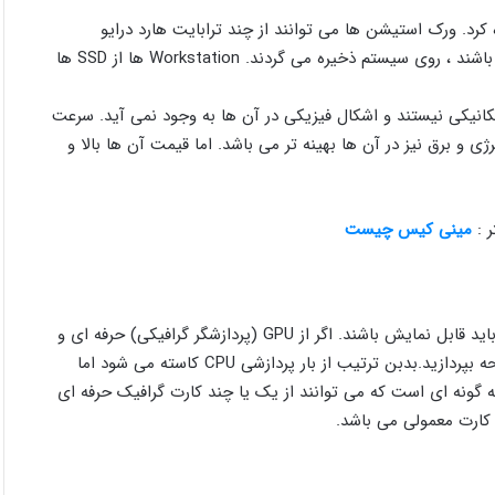
 کرد. ورک استیشن ها می توانند از چند ترابایت هارد درایو
پشتیبانی نمایند. بنابراین همه ی Job ها با هر اندازه ای که داشته باشند ، روی سیستم ذخیره می گردند. Workstation ها از SSD ها
تفاوت دارند چون حافظه مکانیکی نیستند و اشکال فیزیکی در آن ها به وجود نمی آید. سرعت
H ها بیشتر است و مصرف انرژی و برق نیز در آن ها بهینه تر می باشد. اما قیمت آن ها بالا و
ر :
مینی کیس چیست
چیزی که بدیهی می باشد این است که خروجی همه ی کامپیوترها باید قابل نمایش باشند. اگر از GPU (پردازشگر گرافیکی) حرفه ای و
پیشرفته استفاده کنید دیگر نیازی ندارید که به پردازش خروجی صفحه بپردازید.بدبن ترتیب از بار پردازشی CPU کاسته می شود اما
گونه ای است که می توانند از یک یا چند کارت گرافیک حرفه ای
 کارت معمولی می باشد.