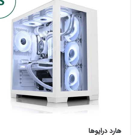
هارد درایوها