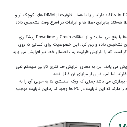
ورک استیشن هایی که رده ی پایینی دارند به طور تقریبی دو برابر PC ها حافظه دارند و یا با همان ظرفیت از DIMM های کوچک تر و
ا هستند بنابراین خطا ها و ایرادات در اسرع وقت تشخیص داده
حافظه های ECC قبل از این که خطا ها روی سیستم اثر بگذارد آن ها را رفع می نمایند و از اتفاقات Crash و Downtime پیشگیری
وان تشخیص داده و رفع کرد. این خصوصیت برای کسانی که روی
ذکر است که با افزایش ظرفیت رم ، احتمال خطا نیز افزایش می یابد.
ایش می یابد. این به معنای افزایش حداکثری کارایی سیستم نمی
رند. اما نمی توان از مزایای آن غافل نشد.
ت پردازش می باشد چیزی که ورک استیشن ها به خوبی آن را به
انجام می رسانند. Workstation ها قابلیت پشتیبانی از چند پردازنده را دارند که این قابلیت در PC ها وجود ندارد.این قابلیت موجب