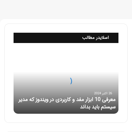
اسلایدر مطالب
م
ع
ر
ف
ی
1
0
26 اکتبر 2024
ا
معرفی 10 ابزار مفد و کاربردی در ویندوز که مدیر
ب
سیستم باید بداند
ز
ا
ر
م