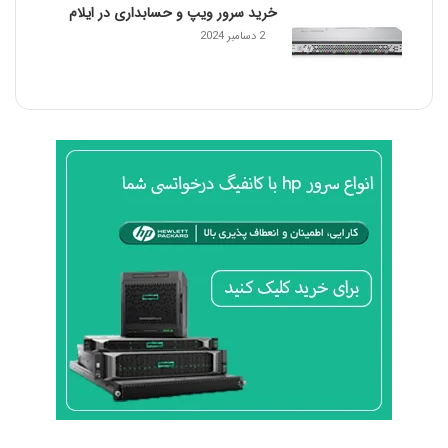
خرید سرور ویپ و حسابداری در ایلام
ی
ر
2 دسامبر 2024
س
ی
س
ت
م
ب
ا
ی
د
ب
د
ا
ن
د