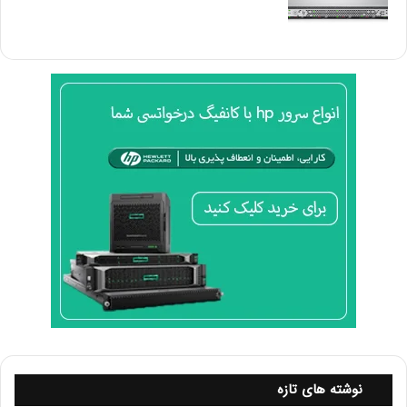
کاهش جاوا اسکریپت و CSS
فایل‌های جاوا اسکریپت و CSS بزرگ می‌توانند زمان بارگذاری
صفحه را افزایش دهند. با
minify کردن
این فایل‌ها و
دیر
بارگذاری کردن
آنها (defer loading)، می‌توان این زمان را
کاهش داد.
استفاده از فونت‌های بهینه شده
فونت‌های وب‌سایت‌ها می‌توانند حجم زیادی را به بارگذاری
صفحات اضافه کنند. از این رو، استفاده از
فونت‌های سریع‌تر
و
ذخیره‌سازی کش (caching)
آن‌ها در مرورگر می‌تواند به بهبود
LCP کمک کند.
کاهش درخواست‌های HTTP
نوشته های تازه
هر بار که صفحه‌ای بارگذاری می‌شود، مرورگر درخواست‌هایی را به