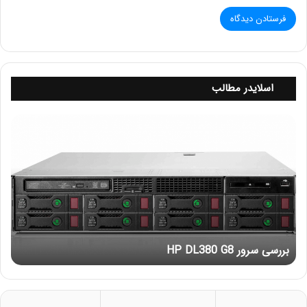
Google PageSpeed Insights
Google Lighthouse
Chrome DevTools
Web Vitals Extension
اسلایدر مطالب
این ابزارها به راحتی می‌توانند LCP را اندازه‌گیری کرده و به شما
ب
کمک کنند تا مشکلات موجود در سرعت بارگذاری صفحه را
ر
شناسایی و رفع کنید.
ر
س
ی
بهترین روشها برای بهبود LCP
س
ر
و
برای بهبود زمان LCP و بهینه‌سازی تجربه کاربری، باید به چندین
ر
عامل توجه کنید
بررسی سرور HP DL380 G8
H
P
D
فشرده‌سازی و بهینه‌سازی تصاویر
L