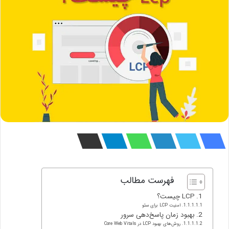
فهرست مطالب
LCP چیست؟
امنیت LCP برای سئو
بهبود زمان پاسخ‌دهی سرور
روش‌های بهبود LCP در Core Web Vitals