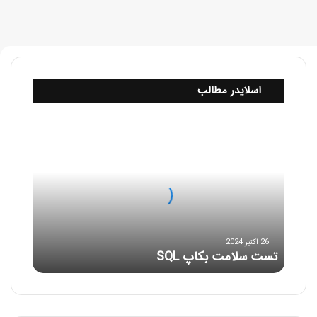
اسلایدر مطالب
ت
س
ت
س
ل
ا
م
ت
ب
26 اکتبر 2024
تست سلامت بکاپ SQL
ک
ا
پ
S