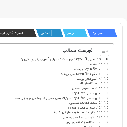
فیس بوک
توییتر
لینکدین
اشتراک گذاری از ط
فهرست مطالب
hp سرور KeySniff چیست؟ معرفی آسیب‌پذیری کیبورد
مقدمه
KeySniffer چیست؟
چگونه KeySniffer عمل می‌کند؟
کیبوردهای بی‌سیم:
دستگاه‌های USB:
نقاط دسترسی عمومی:
پیامدهای KeySniffer
پیامدهای KeySniffer می‌تواند بسیار جدی باشد و شامل موارد زیر است:
سرقت اطلاعات شخصی:
خسارات مالی و اعتباری:
چگونه از KeySniffer جلوگیری کنیم؟
نظارت بر دستگاه‌های متصل:
استفاده از شبکه‌های ایمن: