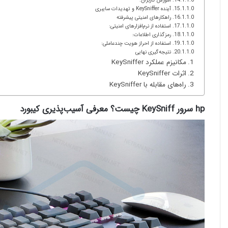
آموزش کاربران:
آینده KeySniffer و تهدیدات سایبری
راهکارهای امنیتی پیشرفته
استفاده از نرم‌افزارهای امنیتی:
رمزگذاری اطلاعات:
استفاده از احراز هویت چندعاملی:
نتیجه‌گیری نهایی
مکانیزم عملکرد KeySniffer
اثرات KeySniffer
راه‌های مقابله با KeySniffer
hp سرور KeySniff چیست؟ معرفی آسیب‌پذیری کیبورد