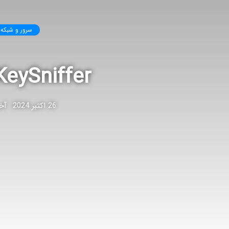
سرور و شبکه
KeySniffer چیست معرفی آسیب پذیری کیبو
26 اکتبر 2024
آخری