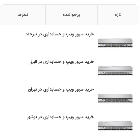
های دید در شب استفاده کنید.
ح
س
تازه
پرخواننده
نظرها
ا
زیرا نور مادون قرمز IR دوربین مداربسته به شیشه برخورد کرده و
ب
به داخل منعکس می گردد.
د
خرید سرور ویپ و حسابداری در بیرجند
ا
بنابراین تصاویر به دست آمده در شب از کیفیت مناسبی
ر
برخوردار نخواهند بود.
ی
د
خرید سرور ویپ و حسابداری در البرز
ر
ق
م
نصب در فضای خارجی خودرو
خرید سرور ویپ و حسابداری در تهران
برای داشتن بهترین پوشش تصویر بهتر است دوربین را در
فضای خارجی و بر روی وسیله نقلیه نصب نمود.
خرید سرور ویپ و حسابداری در بوشهر
از آنجایی که دیگر مشکل نور IR مانند روش اول در میان نیست
می توانید از دوربین های دید در شب نیز استفاده کنید.