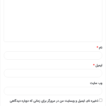
برای مثال زمانی را در نظر بگیرید که در خودرو خود در حال
رانندگی هستیدناگهان با ماشین که درجهت خلاف میآید تصادف
می کنید.
در این حین راننده مقابل از صحنه تصادف فرار کرده و شما
نتوانسته اید که شماره پلاک آن را یادداشت نمایید.
در چنین مواقعی وجود دوربین مداربسته خودرو برای ثبت وقایع
نام
*
بر روی وسیله نقلیه می تواند کمک بزرگی باشد.
ایمیل
*
فهرست مطالب
نصب در فضای داخلی خودرو
نصب در فضای خارجی خودرو
وب‌ سایت
دوربین مداربسته خودرو در سیستم حمل و نقل عمومی
نصب در فضای داخلی خودرو
ذخیره نام، ایمیل و وبسایت من در مرورگر برای زمانی که دوباره دیدگاهی
نصب یک دوربین مدار بسته کوچک مخفی در داخل خودرو روش