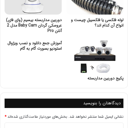
(داخلی و خارجی) نیز باهم متفاوت می باشد.
دوربین های نظارت خودرویی از لحاظ ساختار باید پایدار باتشند.
لوله فلکسی یا فلکسیبل چیست و
دوربین مداربسته بیسیم (وای فای)
انواع آن کدام اند؟
عروسکی گردان Baby Cam مدل 2
آنتن Pro
تا در برابر حرکت های خودرو، مانند: شتاب گیری، توقف و دست
انداز باشد.
آموزش جمع دانلود و نصب ویژوال
استودیو بصورت گام به گام
این دوربین ها در قسمت پورت نیز با دوربین های خانگی تفاوت
دارند.
و از سوکت های نظامی استفاده شده تا بالاترین پایداری حاصل
پکیج دوربین مداربسته
گردد.
دیدگاهتان را بنویسید
گاهی اتفاقات ناخوشایندی رخ میدهد که وجود سیستمی برای
نشانی ایمیل شما منتشر نخواهد شد.
بخش‌های موردنیاز علامت‌گذاری شده‌اند
*
ثبت آنها کمک بزرگی به حل مسائل میکند.