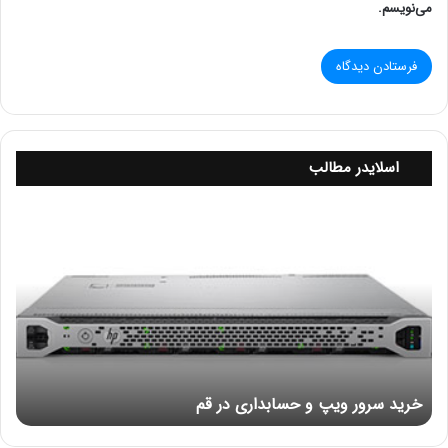
می‌نویسم.
امن تری است زیرا خارج از دسترس افراد خرابکار است.
همچنین نصب آن ساده تر از روش دوم است.
استفاده از این روش باعث می شود تا فرد خرابکار اساسا از وجود
دوربین باخبر نشود.
اسلایدر مطالب
ساده ترین راه برای پیاده سازی این سیستم استفاده از دستگاه
خ
ضبط کننده ای است که با باتری کار می کند.
ر
ی
د
و اغلب از یک کارت MicroSD برای ثبت تصاویر استفاده می
س
کند.
ر
و
همچنین می توانید از برق خودرو نیز برای تامین انرژی الکتریکی
ر
مورد نیاز دوربین ها، دستگاه ضبط و … استفاده نمائید.
و
خرید سرور ویپ و حسابداری در قم
ی
پ
اما اشکال عمده در این روش باعث می شود تا نتوانید از دوربین
و