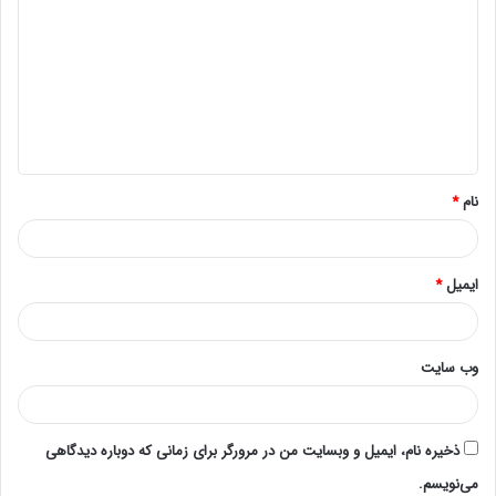
بعد از مدت یک صفحه پلی پدیدار خواهد شد.
آن را پلی میکنیم ومشاهده می‌کنیم که یک رمز و پسورد
می‌خواهد.
یک رمز ۶ یا ۸ رقمی شامل حروف یا اعداد می دهیم.
نام
*
سپس گزینه صحیح را می زنیم پلی می کنیم.
بعد از پلی کردن درصفحه play یک گزینه به نام لن آنلاین نوشته
ایمیل
*
می‌شود.
پلی را که زدیم تصویر دوربین لامپی برای ما دیده خواهد شد.
وب‌ سایت
برای اینکه دوربین لامپی را به وای فای خانه یا محل مستقر
دوربین لامپی کانکت به.
ذخیره نام، ایمیل و وبسایت من در مرورگر برای زمانی که دوباره دیدگاهی
می‌نویسم.
ابتدا از تصویر پخش شده بیرون می آییم و گزینه ستینگ زیر