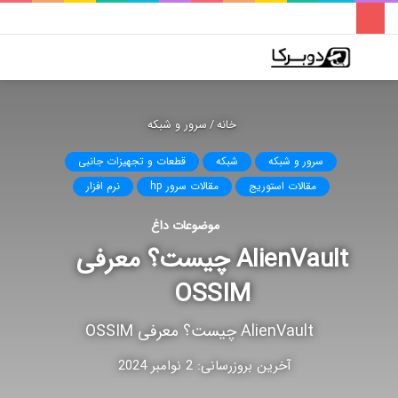
فهرست
تغییر
جس
پوسته
برا
خانه
/
سرور و شبکه
سرور و شبکه
شبکه
قطعات و تجهیزات جانبی
مقالات استوریج
مقالات سرور hp
نرم افزار
موضوعات داغ
AlienVault چیست؟ معرفی
OSSIM
AlienVault چیست؟ معرفی OSSIM
آخرین بروزرسانی: 2 نوامبر 2024