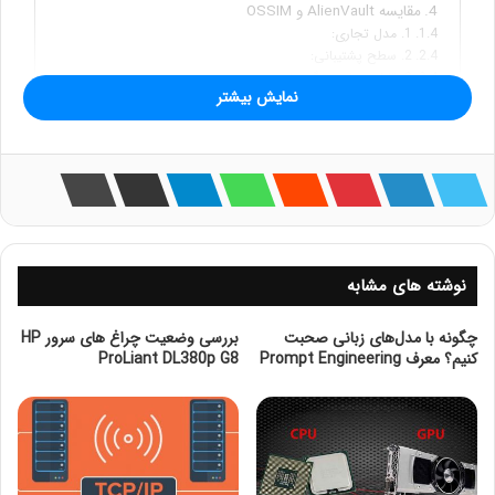
مقایسه AlienVault و OSSIM
1. مدل تجاری:
2. سطح پشتیبانی:
3. قابلیت‌ها و ویژگی‌ها:
نمایش بیشتر
4. پیکربندی و استفاده:
5. گزارش‌گیری و تجزیه و تحلیل:
استفاده‌های عملی از OSSIM
چالش‌ها و راه‌حل‌ها در استفاده از OSSIM
1. پیچیدگی در نصب و پیکربندی:
2. نیاز به دانش فنی بالا:
3. مدیریت به‌روزرسانی‌ها و پشتیبانی:
4. محدودیت‌های عملکردی:
بهترین شیوه‌ها برای استفاده از OSSIM
نوشته های مشابه
AlienVault
یک پلتفرم مدیریت امنیت اطلاعات و رویداد
چگونه با مدل‌های زبانی صحبت
بررسی وضعیت چراغ های سرور HP
(SIEM) است که به سازمان‌ها کمک می‌کند
کنیم؟ معرف Prompt Engineering
ProLiant DL380p G8
تا تهدیدات امنیتی را شناسایی و مدیریت کنند. این ابزار با
جمع‌آوری و تجزیه و تحلیل داده‌های امنیتی از منابع مختلف، به