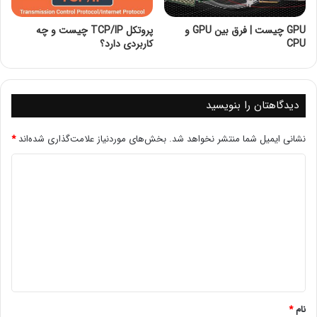
کاربران امکان می‌دهد تا دید کلی و دقیقی از وضعیت امنیتی
سیستم‌های خود داشته باشند. AlienVault همچنین شامل
GPU چیست | فرق بین GPU و
پروتکل TCP/IP چیست و چه
CPU
کاربردی دارد؟
قابلیت‌هایی برای شناسایی آسیب‌پذیری‌ها، مدیریت تهدیدات و
پاسخ به حوادث امنیتی است.AlienVault
دیدگاهتان را بنویسید
نشانی ایمیل شما منتشر نخواهد شد.
بخش‌های موردنیاز علامت‌گذاری شده‌اند
*
نام
*
OSSIM چیست؟