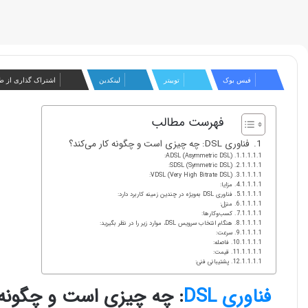
فیس بوک
توییتر
لینکدین
اشتراک گذاری از ط
فهرست مطالب
فناوری DSL: چه چیزی است و چگونه کار می‌کند؟
ADSL (Asymmetric DSL):
SDSL (Symmetric DSL):
VDSL (Very High Bitrate DSL):
مزایا:
فناوری DSL به‌ویژه در چندین زمینه کاربرد دارد:
منزل:
کسب‌وکارها:
هنگام انتخاب سرویس DSL، موارد زیر را در نظر بگیرید:
سرعت:
فاصله:
قیمت:
پشتیبانی فنی:
فناوری DSL
: چه چیزی است و چگونه ک