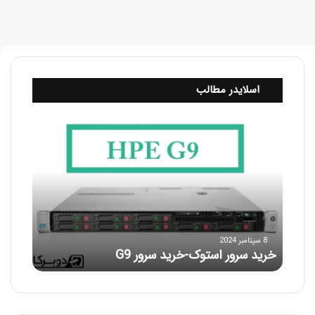
اسلایدر مطالب
خ
ر
ی
د
س
ر
و
ر
ا
8 سپتامبر 2024
خرید سرور استوک-خرید سرور G9
س
ت
و
ک