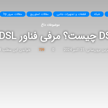
شبکه
قطعات و تجهیزات جانبی
مقالات استوریج
مقالات سرور hp
موضوعات داغ
فی فناور DSL
ن بروزرسانی: 31 اکتبر 2024
0
739
خواندن این مطلب 3 دقیقه زمان میبرد