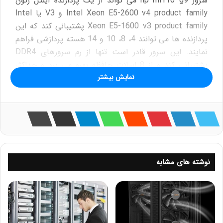
سرور hp ml110 g9 می تواند از یک پردازنده اینتل زئون
Intel Xeon E5-2600 v4 product family و V3 یا Intel
Xeon E5-1600 v3 product family پشتیبانی کند که این
پردازنده ها می توانند 4، 8، 10 و 14 هسته پردازشی فراهم
نمایند. این سرور قادر است تنها از رم سرورهای DDR4
پشتیبانی کند و از 8 اسلات حافظه بهره می برد و حداکثر
نمایش بیشتر
ظرفیت حافظه رم پشتیبانی شده توسط آن برابر 256
گیگابایت می باشد. هم چنین می توانید روی این سرور از 8
عدد هارد ذخیره سازی LFF یا 16 عدد هارد دیسک SFF
استفاده نمایید. از مزیت های دیگر این سرور می توان به
کارت شبکه 2 پورت روی برد اصلی، کنترلر Dynamic Smart
Array B140i و ارائه پورت ILO اشاره نمود.
نوشته های مشابه
پیشنهاد مطالعه :
تاور سرور چیست
فهرست مطالب