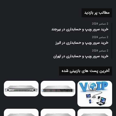
Network
Broadcom 5717 2 Ports Depending on
مطالب پر بازدید
controller
model
Storage
Dynamic Smart Array B140i Depending
2 دسامبر 2024
خرید سرور ویپ و حسابداری در بیرجند
controller
on model
2 دسامبر 2024
iLO Management (standard)Intelligent
خرید سرور ویپ و حسابداری در البرز
Provisioning (standard)iLO Essentials
Infrastructure
2 دسامبر 2024
(optional)
iLO Scale-Out (optional)
خرید سرور ویپ و حسابداری در تهران
management
iLO Advanced (optional)
آخرین پست های بازبینی شده
پیشنهاد مطالعه بیشتر :
انواع سرور hp