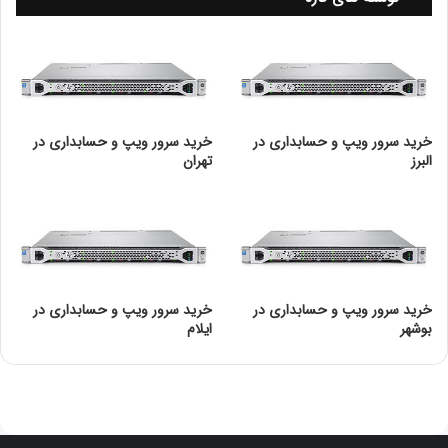
Tower
chassis
Power supply
(2) Multi-output
type
Expansion
خرید سرور ویپ و حسابداری در
خرید سرور ویپ و حسابداری در
(5) Maximum
slots
البرز
تهران
Memory,
256GB
maximum
Memory slots
8 DIMM slots
Memory type
DDR4 SmartMemory
خرید سرور ویپ و حسابداری در
خرید سرور ویپ و حسابداری در
بوشهر
ایلام
Drive
(8) LFF SAS/SATA/SSD and(16) SFF
description
SAS/SATA/SSD
System fan
Non-hot plug non-redundant
features