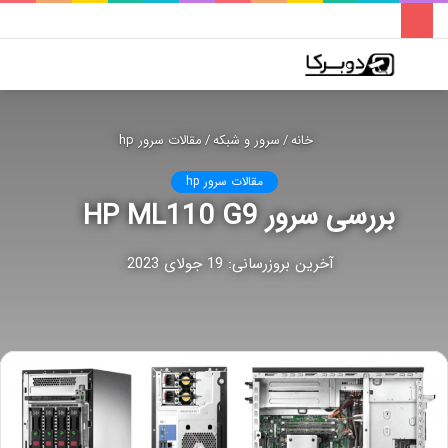
فهرست
تغییر
جس
پوسته
برا
خانه
/
سرور و شبکه
/
مقالات سرور hp
مقالات سرور hp
بررسی سرور HP ML110 G9
آخرین بروزرسانی: 19 جولای 2023