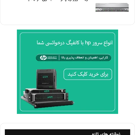
مشخصات فنی
سرور HP ProLiant ML110 Gen9
Intel® Xeon® E5-2600 v4 product
Processor
family Intel® Xeon® E5-1600 v3
family
product family
Number of
1
processors
Processor
4 or 6 or 8 or 10 or 14
core available
Processor
35MB LLC
cache
Processor
3.5GHz
speed
نوشته های تازه
Form factor