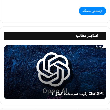
مشاهده
لیست قیمت سرور hp
اسلایدر مطالب
C
h
a
افزودن به سبد
افزودن به سبد
t
سرور DL380 G9 12LFF
سرور HP DL320 G8
G
40,000,000 تومان
0 تومان
P
t
ر
ق
ChatGPt رقیب سرسخت گوگل ؟
ی
ب
س
ر