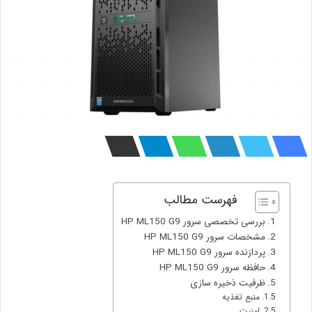
فهرست مطالب
بررسی تخصصی سرور HP ML150 G9
مشخصات سرور HP ML150 G9
پردازنده سرور HP ML150 G9
حافظه سرور HP ML150 G9
ظرفیت ذخیره سازی
منبع تغذیه
امنیت