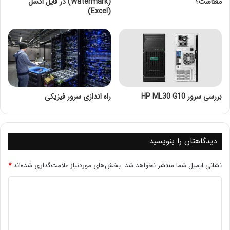
معناست؟
(Watermark) در فایل اکسل
پیکربندی 8SFF
(Excel)
دو پردازنده سری Intel Xeon E5-2600 V3 & v4
حداکثر 18 هسته تا 120 وات
16 اسلات DIMM
پشتیبانی تا ظرفیت 512 گیگابایت رم سرور ( 16x
32GB LRDIMM & RDIMM @2400MHz)
بررسی سرور HP ML30 G10
راه اندازی سرور فیزیکی
پشتیبانی از HPE SmartMemory
قابلیت نصب 10 عدد هارد LFF و 16 عدد هارد SFF
اتصال 12 گیگابایت بر ثانیه
دیدگاهتان را بنویسید
نرم افزار مدیریت سیستم HPE ILO 4
نشانی ایمیل شما منتشر نخواهد شد.
بخش‌های موردنیاز علامت‌گذاری شده‌اند
*
پردازنده سرور HP ML150 G9
سرور HP ML150 G9 از چیپست Intel C610 استفاده می
کند و قادر به پشتیبانی از پردازنده های اینتل زئون Intel E5-
2600V3 و E5-2600V4 می باشد. این پردازنده ها می