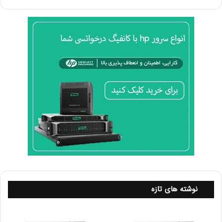
کنترلر HPE Dynamic Smart Array B140i Controller به
صورت پیش فرض روی مادربرد این سرور نصب شده است
که در این حالت تنها می توان از هاردهای SATA استفاده
کرد. برای استفاده از درایوهای بیشتر و اتصال SAS با سرعت
انتقال 12 گیگابایت بر ثانیه از کنترلر HPE H240 FIO Smart
Host Bus Adapter می توان استفاده کرد که می تواند از
انواع سطوح رید بندی نیز پشتیبانی می کند.
پیشنهاد مطالعه بیشتر:
سرور ایستاده چیست
منبع تغذیه
منبع تغذیه یا پاور سرور با توجه به پیکربندی سرور متغیر
نوشته های تازه
است. منبع تغذیه HPE 550W FIO Power Supply در
پیکربندی اولیه به صورت Non- Hot Plug قابل استفاده می