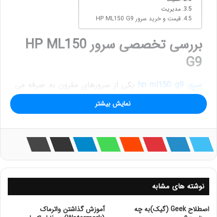
مدیریت
قیمت و خرید سرور HP ML150 G9
بررسی تخصصی سرور HP ML150
G9
سرور hp ml150 g9
یکی از سرورهای مقرون به صرفه می
باشد که توسط کمپانی HP به بازار ارائه شده است. این سرور
نمایش بیشتر
می تواند قدرت پردازشی مناسبی ارائه دهد و حداکثر از 2
عدد پردازنده اینتل پشتیبانی نماید. هم چنین قادر به
پشتیبانی از 512 گیگابایت حافظه رم بوده و به صورت
ایستاده طراحی شده است.
مشخصات سرور HP ML150 G9
نوشته های مشابه
فرم فاکتور 5 یونیت ایستاده
اصطلاح Geek (گیک)به چه
آموزش گذاشتن واترماک
پیکربندی 4LFF