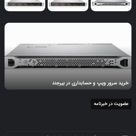
ML150 G9 را فراهم می کند. نرم افزار مدیریت سرور One
View نیز یکی دیگر از نرم افزارهای پشتیبانی شده توسط این
سرور می باشد.
خرید
قیمت و خرید سرور HP ML150 G9
سرور
ویپ
و
شما می توانید این سرور را با کانفیگ درخواستی خود از
حسابداری
شرکت دوبرکا خریداری نمایید. برای استعلام قیمت، خرید و
در
اخذ راهنمایی با کارشناسان فنی شرکت دوبرکا در تماس
بیرجند
باشید.
خرید سرور ویپ و حسابداری در بیرجند
خرید سرور ایستاده
عضویت در خبرنامه
مقالات مرتبط :
مشخصات سرور HPE ProLiant ML10 G9
آدرس