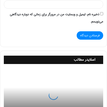
حافظه مجازی یا Virtual Memory
ذخیره نام، ایمیل و وبسایت من در مرورگر برای زمانی که دوباره دیدگاهی
می‌نویسم.
اسلایدر مطالب
آ
م
و
زمانی که سیستم عامل دارای
حافظه RAM
کافی به منظور
ز
اجرای برنامه ها نباشد، از حافظه مجازی یا Virtual Memory
ش
ج
استفاده می کند. در واقع حافظه مجازی به معنای استفاده از
ل
فضای هارد دیسک موجود روی کامپیوتر به عنوان حافظه
و