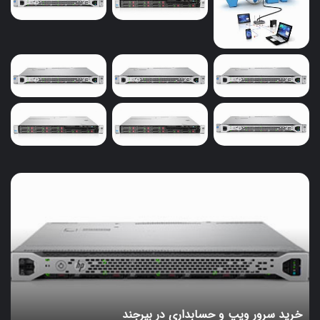
خرید
سرور
ویپ
و
حسابداری
در
بیرجند
خرید سرور ویپ و حسابداری در بیرجند