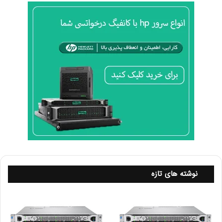
600GB, 450GB, 300GB, 146GB و با سرعت 10k یا 15k.
سرعت 7200RPM هاردیسک های با ظرفیت 6TB, 4TB, 2TB,
1TB, 500GB دارند.
تفاوت هاردهای sff و lff از نظر
کارایی
هارد دیسک های 2.5 اینچی برای بارهای کاری و مواردی که نیاز
به عملکرد بالا دارند مورد استفاده قرار می گیرند، برای مثال
نوشته های تازه
سرورهای پایگاه داده . هارد های 3.5 اینچی بیشتر زمانی کارایی
دارند که به حجم بالایی برای ذخیره سازی داده ها و اطلاعات نیاز
است. انتخاب نوع هارد دیسک به نوع نیازهای شما و نیز انتظار
شما از سرور و هارد دیسک مرتبط است. هارد دیسکی که برای