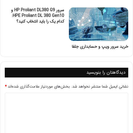
تفاوت هاردهای sff و lff از نظر کارایی
سرور HP Proliant DL380 G9 و
تفاوت سرور sff و lff از نظر کیفیت
HPE Proliant DL 380 Gen10:
کدام یک را باید انتخاب کنید؟
sff و lff مخفف چه کلماتی هستند
واژه sff مخفف عبارت small form factor است ومفهوم هارد
خرید سرور ویپ و حسابداری جلفا
در سایز 2.5 اینچی را دارد. این هاردها دارای سایز کوچکتر و
فشرده تر هستند و در مقایسه با هارد های lff یا همان large
form factor از مصرف انرژی کم تری برخوردارند. تفاوت های
بین هارد های sff و lff موجب محبوبیت خاص هارد های sff
دیدگاهتان را بنویسید
شده است. این دو نوع هارد به شکل sas و sata وارد بازار
نشانی ایمیل شما منتشر نخواهد شد.
بخش‌های موردنیاز علامت‌گذاری شده‌اند
*
شده اند. می توان گفت seek time یا زمان جستجوی اطلاعات
توسط هد در هارد دیسک های sff کمتر از هاردهای lff می
باشد.
sff چیست