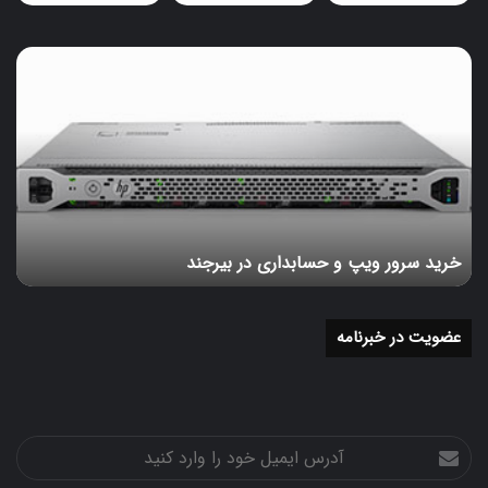
سرورها طراحی می شوند. این حافظه بایستی سرعت و کارایی
مناسبی را به سرورها ببخشد و میزان تاخیر در پاسخگویی به
خرید
دستورات را کاهش دهد. به علاوه باید میزان اطمینان و امنیت
سرور
در نگهداری داده ها و اطلاعات را به بیشترین حد ممکن افرایش
ویپ
دهد. این امنیت و اطمینان توسط هاردیسک ها و از طریق
و
حسابداری
تکنولوژی های hpe smart carrires و hpe digitally signed
در
firmware صورت می گیرد. برای مثال HPE 8TB SAS 12 G
بیرجند
7.2K LFF MDL SC DC HDD هارد سرور از فرم فاکتور 3.5
اینچی بهره می برد. این هارد دیسک از فضایی معادل 8 ترابایت
خرید سرور ویپ و حسابداری در بیرجند
جهت ذخیره سازی داده ها و اطلاعات استفاده خواهد کرد. این
هارد با سرعت 7200 دور در دقیقه به کار خود ادامه می دهد. به
علاوه با استفاده از اینترفیس sas 12 gb/s اقدام به تبادل داده
عضویت در خبرنامه
ها و اطلاعات ذخیره شده در خود با سیستم میزان می کند. با
تکنولوژی sc به کار رفته در این هاردیسک می توان گزارشی از
سلامت و وضعیت هارد دیسک نیز تهیه کرد.
آدرس
جمع بندی
ایمیل