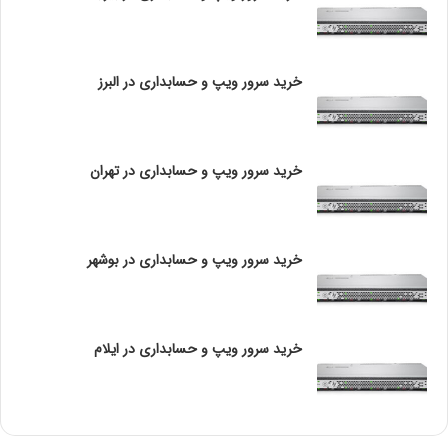
e
هارد سرور LFF
l
X
e
خرید سرور ویپ و حسابداری در البرز
o
ظرفیت های ارائه شده توسط sff
n
G
هارد ها sff توانایی ارائه ظرفیت های زیر را دارند.
o
خرید سرور ویپ و حسابداری در تهران
l
1200GB, 900GB, 600GB, 450GB, 300GB, 146GB,72GB و
d
سرعت 10k یا 15k. سرعت PRM 5400/ 7200 هارد دیسک به
6
1
ظرفیت 1TB را ارائه خواهند داد.
خرید سرور ویپ و حسابداری در بوشهر
4
6
ظرفیت های ارائه شده توسط lff
خرید سرور ویپ و حسابداری در ایلام