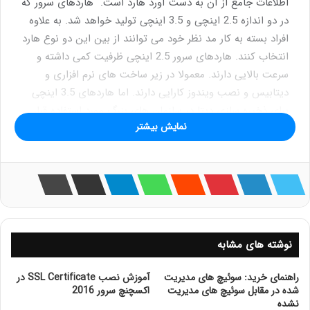
اطلاعات جامع از آن به دست آورد هارد است. هاردهای سرور که
در دو اندازه 2.5 اینچی و 3.5 اینچی تولید خواهد شد. به علاوه
افراد بسته به کار مد نظر خود می توانند از بین این دو نوع هارد
انتخاب کنند. هاردهای سرور 2.5 اینچی ظرفیت کمی داشته و
سرعت بالایی دارند. معمولا در زیر ساخت های نرم افزاری و
دیتابیس و نصب ویندوز کارایی دارند. اما هاردهای 3.5 اینچی
برای ذخیره سازی دیتا در سازمان های بزرگ مورد استفاده قرار
نمایش بیشتر
می گیرند. برای خرید هارد سرور ها می توانید از کارشناسان ما
در شرکت دوبرکا کمک بگیرید. برای مثال اگر سروری که قصد
خرید آن را دارید 2.5 است می توانید از هاردهای پرسرعت
300و 600و 900 گیگ 2.5 اینچی بهره ببرید.
فهرست مطالب
نوشته های مشابه
sff و lff مخفف چه کلماتی هستند
sff چیست
راهنمای خرید: سوئیچ های مدیریت
آموزش نصب SSL Certificate در
lff چیست
شده در مقابل سوئیچ های مدیریت
اکسچنچ سرور 2016
ظرفیت های ارائه شده توسط sff
نشده
ظرفیت های ارائه شده توسط lff