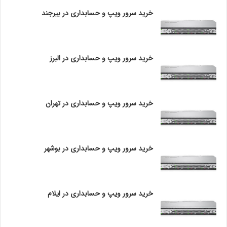
دست هم تاب بر می دارند و اصلا مناسب تجهیزات شبکه با وزن
ر
خرید سرور ویپ و حسابداری در بیرجند
بالا نمی باشند. ضخامت مناسب برای آداپتور رک های استاندارد
د
2 میلی متر به بالا است.
ا
ت
ا
6- بصورت پیش فرض معمولا فقط درب جلو و عقب رک ها قفل
خرید سرور ویپ و حسابداری در البرز
ق
دار می باشند. توصیه می شودبرای افزایش امنیت و جلوگیری از
س
دسترسی افراد غیر مجاز به تجهیزات شبکه داخل رک ، برای پنل
ر
و
های چپ و راست رک نیز از قفل استفاده نمایید.
خرید سرور ویپ و حسابداری در تهران
ر
7- اگر قرار است در رک خود تعداد زیادی سرور قرار دهید حتما از
رک با درب جلو وعقب توری استفاده نمایید. دقت کنید که
خرید سرور ویپ و حسابداری در بوشهر
سیستم تهویه هوا در سرورها به این صورت است که هوای خنک
را از جلو به داخل کیس کشیده و هوای گرم را از پشت کیس به
خارج منتقل می کند. پس بهتر است در این حالت از
رک های
درب توری
استفاده کنید تا درب رک مانعی برای ورود و خروج
خرید سرور ویپ و حسابداری در ایلام
هوا نباشد. عدم توجه به این نکته بسیار مهم سبب آسیب دیدن
شدید سرورها می گردد. اگر در
رک های درب شیشه ای
، تعداد