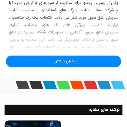
یکی از بهترین روشها برای مراقبت از سرورهای با ارزش سازمانها
و شرکت ها، استفاده از
رک های استاندارد
و مناسب شرایط
فیزیکی
اتاق سرور
مورد نظر می باشد.
انتخاب یک رک مناسب
،
نیازمند دانستن ویژگی های رک های مختلف، شرایط
محیطی
اتاق سرور
، آشنایی با
تجهیزات شبکه
موجود در
اتاق
سرور
و بسیار از نکات مهم دیگر می باشد. این مطلب به بررسی
برخی از نکات مهم مربوط به نحوه
انتخاب رک
بر اساس ابعاد
رک و شرایط فیزیکی
اتاق سرور
می پردازد.
نمایش بیشتر
1- همیشه قبل از
خرید رک
، بزرگترین
تجهیزات شبکه
موجود
در
اتاق سرور
را از لحاظ ابعاد شناسایی کنید. به عنوان نمونه چند
روز پیش از مدیر
IT
شرکتی که قصد تعویض
رک ایستاده عمق
80
خود را با یک
رک ایستاده عمق 100
داشت، پرسیدم که چرا
قصد انجام این کار را دارد با وجود اینکه به تازگی
رک
خود را
تهیه کرده است. در جواب گفت که هنگام
خرید رک
،
ابعاد
نوشته های مشابه
سرور
hp
خود را در نظر نگرفتم و زمانی که قصد
نصب سرور در
رک
را داشتم، قسمتی از
کیس سرور
از درعقب رک بیرون می زد و