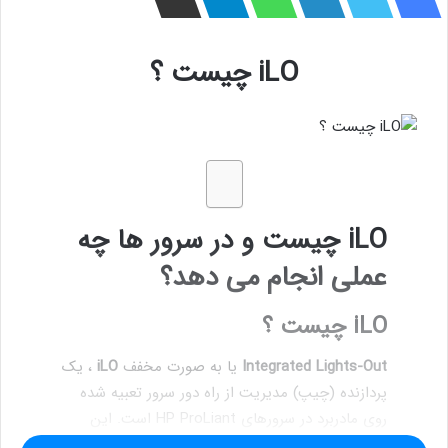
iLO چیست ؟
iLO چیست و در سرور ها چه
عملی انجام می دهد؟
iLO چیست ؟
Integrated Lights-Out
یا به صورت مخفف
iLO
، یک
پردازنده (چیپ) مدیریت از راه دور سرور تعبیه شده
روی مادربرد در سرورهای HP ProLiant است. این
تکنولوژی امکان مشاهده ، کنترل و مدیریت
سرورهای