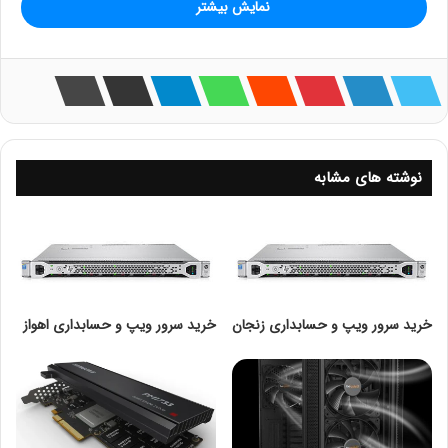
نمایش بیشتر
HP
از راه دور را فراهم می­ کند.
HP
iLO یک ابزار قدرتمند است که راه­‌‌های مختلفی را
برای پیکربندی، به روز رسانی، مشاهده (مانیتورینگ) و
اجرا از راه دور در اختیار کاربر قرار می­ دهد.
هر نسل سرور جدید که توسط شرکت HP معرفی
نوشته های مشابه
می‌شود، دارای امکانات و ویژگی‌های بهتری بوده که
البته iLO نیز از این مورد مستثنی نیست. در آخرین
نسل این سرورها (نسل 10 در هنگام آپدیت این
مطلب) iLO نسخه 5 معرفی شده است که دارای
امکانات بهتری است.
خرید سرور ویپ و حسابداری زنجان
خرید سرور ویپ و حسابداری اهواز
جدول نسخه‌های iLO براساس نسل
سرور
در این جدول نسخه‌های معرفی شده iLO در هر نسل