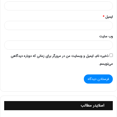
به سیستم عامل سرور داشته و
بدون نیاز آن نیز مدیر IT می
تواند به آن دسترسی داشته
ایمیل
*
باشد.
وب‌ سایت
ذخیره نام، ایمیل و وبسایت من در مرورگر برای زمانی که دوباره دیدگاهی
می‌نویسم.
چیپست iLO ی نصب شده روی مادربرد سرور، پورت
اتصال شبکه (اترنت) و آدرس IP مخصوص به خود را
اسلایدر مطالب
داراست که مدیر سرور می­ تواند از طریق سیستم
DNS/DHCP یا شبکه مدیریت اختصاصی جداگانه با