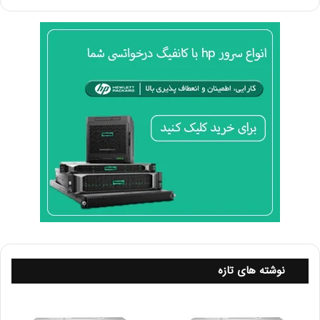
ا
bash
ر
Copy code
د
؟
write memory
یا
bash
Copy code
copy running-config startup-config
نکات مهم
تست و نظارت:
بعد از راه اندازی BPDU Guard، توصیه می‌شود که وضعیت
پورت‌ها را نظارت کنید. در صورت دریافت
BPDU بر روی پورت‌های غیرمجاز، این پورت‌ها به حالت
نوشته های تازه
Errdisable وارد می‌شوند.
مدیریت خطا: در صورت بروز خطا، می‌توانید با دستور show