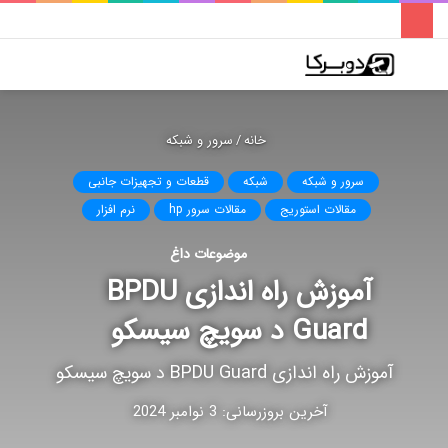
فهرست
تغییر
جس
پوسته
برا
خانه
/
سرور و شبکه
سرور و شبکه
شبکه
قطعات و تجهیزات جانبی
مقالات استوریج
مقالات سرور hp
نرم افزار
موضوعات داغ
آموزش راه اندازی BPDU
Guard د سویچ سیسکو
آموزش راه اندازی BPDU Guard د سویچ سیسکو
آخرین بروزرسانی: 3 نوامبر 2024