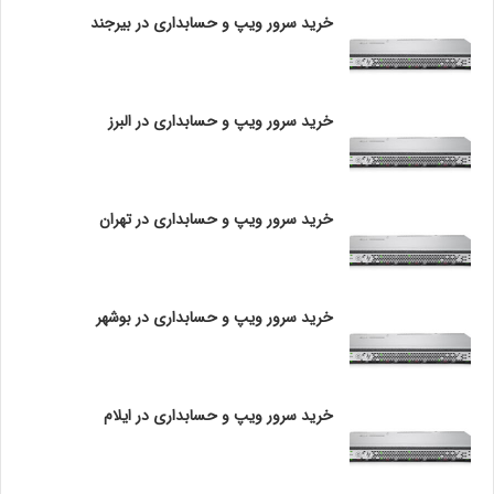
چ
خرید سرور ویپ و حسابداری در بیرجند
bash
ه
ت
Copy code
ف
spanning-tree bpduguard enable
ا
خرید سرور ویپ و حسابداری در البرز
این دستور BPDU Guard را برای آن پورت خاص فعال می‌کند.
و
ت
ی
ب
خرید سرور ویپ و حسابداری در تهران
ا
مرحله 5: خروج از حالت پیکربندی
پ
پس از اتمام پیکربندی، می‌توانید با استفاده از دستور زیر از
ر
حالت پیکربندی خارج شوید:
و
خرید سرور ویپ و حسابداری در بوشهر
ت
ک
bash
ل
Copy code
H
exit
T
خرید سرور ویپ و حسابداری در ایلام
مرحله 6: ذخیره پیکربندی
T
P
برای ذخیره تغییرات، از دستور زیر استفاده کنید:
د