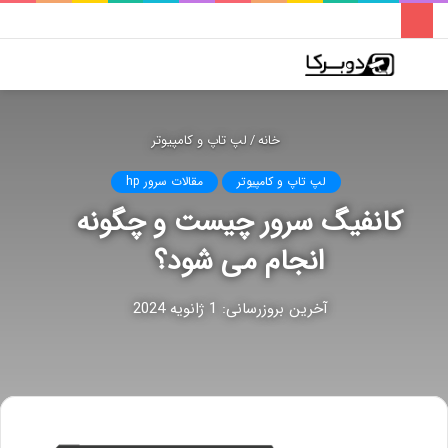
فهرست
تغییر
جس
پوسته
برا
خانه
/
لپ تاپ و کامپیوتر
لپ تاپ و کامپیوتر
مقالات سرور hp
کانفیگ سرور چیست و چگونه
انجام می شود؟
آخرین بروزرسانی: 1 ژانویه 2024