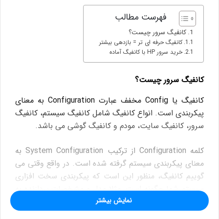
فهرست مطالب
کانفیگ سرور چیست؟
کانفیگ حرفه ای تر = بازدهی بیشتر
خرید سرور HP با کانفیگ آماده
کانفیگ سرور چیست؟
کانفیگ یا Config مخفف عبارت Configuration به معنای
پیکربندی است. انواع کانفیگ شامل کانفیگ سیستم، کانفیگ
سرور، کانفیگ سایت، مودم و کانفیگ گوشی می باشد.
کلمه Configuration از ترکیب System Configuration به
معنای پیکربندی سیستم گرفته شده است. در واقع وقتی می
گوییم کانفیگ، منظور این است که پیکربندی سخت افزاری
سیستم شما چگونه است. مثلا مدل و مشخصات پردازنده به
نمایش بیشتر
کار گرفته شده در سیستم یا نوع حافظه رم، هارد دیسک،
مادربرد و … همگی گویای کانفیگ سیستم شما می باشند. در