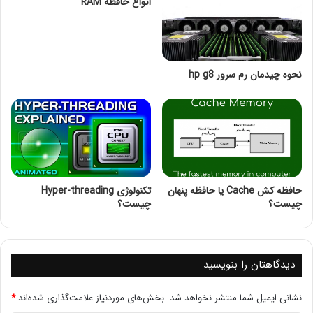
انواع حافظه RAM
نحوه عملکرد کابل شبکه CAT6
این کابل قادر به پشتیبانی از داده های گیگابیت اترنت به اندازه
نحوه چیدمان رم سرور hp g8
یک گیگابیت در ثانیه می باشد. هر یک از کابل های CAT6 می
توانند ارتباط هایی تا فاصله 50 متری را تا سرعت 10 گیگابیت
اترنت فراهم نمایند.
کابل CAT6
دارای 4 جفت سیم مسی بوده
که از هر 4 جفت سیم به منظور ارائه بالاترین عملکرد، بهره می
گیرد. این جفت سیم ها به رنگ های آبی-سفید آبی، ، نارنجی–
سفید نارنجی، سبز–سفید سبز، قهوه ای–سفید قهوه ای هستند.
حافظه کش Cache یا حافظه پنهان
تکنولوژی Hyper-threading
ارسال اطلاعات توسط دو رشته سیم و دریافت اطلاعات نیز بر
چیست؟
چیست؟
عهده ی دو رشته سیم از این 4 جفت سیم می باشد. چهار رشته
باقی مانده وظیفه ی نویزگیری را بر عهده دارند.
نصب کابل CAT6
دیدگاهتان را بنویسید
نصب کابل های رده 6 و 6A بایستی به درستی انجام گیرد تا
نشانی ایمیل شما منتشر نخواهد شد.
بخش‌های موردنیاز علامت‌گذاری شده‌اند
*
کابل بهترین عملکرد را داشته باشد. از خم شدن و محکم شدن