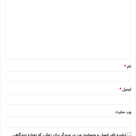
بیش از حد کابل جلوگیری کنید. شعاع خم شدن کابل بایستی
حداقل 4 برابر قطر بیرونی آن باشد. جفت سیم ها نباید باز شود
و پوسته خارجی نبایستی بیشتر از 12.7*0.5 باشد. حفاظت از
کابل در محیط هایی که تداخل الکترو مغناطیسی (EMI) بالایی
دارند، امری ضروری است، چون در این صورت می توان به بهبود
عملکرد کابل کمک کرد. این عمل موجب کاهش خراب شدن EMI
روی داده های کابل می شود. نصب کابل CAT6 بایستی به
درستی و با رعایت اصول انجام گیرد تا بهترین عملکرد را داشته
نام
*
باشد.
مسائل دیگری که باید در مورد کابل CAT6 بدانید:
ایمیل
*
محل قرار گیری کانکتور های RJ-45 در کابل های CAT6
همانند نسل پیشین کابل های اترنت، در انتهای آن ها می
باشد.
وب‌ سایت
نسخه ارتقاء یافته از CAT6 به نام CAT6a می باشد که
قادر است تا سرعت 10 گیگابیت بر ثانیه را پشتیبانی
نماید.
ذخیره نام، ایمیل و وبسایت من در مرورگر برای زمانی که دوباره دیدگاهی