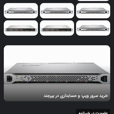
خرید
سرور
ویپ
و
حسابداری
در
بیرجند
خرید سرور ویپ و حسابداری در بیرجند
عضویت در خبرنامه