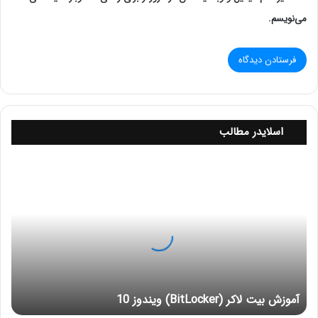
بر روی پوشش این کابل ها عبارت CAT6 چاپ شده شده
می‌نویسم.
است.
اسلایدر مطالب
آ
م
و
ز
ش
ب
ی
ت
ل
آموزش بیت لاکر (BitLocker) ویندوز 10
ا
ک