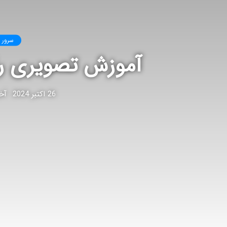
سرور 
آموزش تصویری راه اندازی VRRP در می
26 اکتبر 2024
آخری