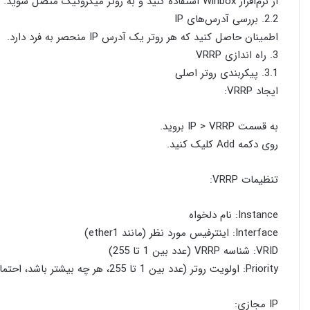
از نرم‌افزار Winbox استفاده کنید و به روتر میکروتیک متصل شوید.
2.2. بررسی آدرس‌های IP
اطمینان حاصل کنید که هر روتر یک آدرس IP منحصر به فرد دارد.
3. راه اندازی VRRP
3.1. پیکربندی روتر اصلی
ایجاد VRRP:
به قسمت IP > VRRP بروید.
روی دکمه Add کلیک کنید.
تنظیمات VRRP:
Instance: نام دلخواه
Interface: اینترفیس مورد نظر (مانند ether1)
VRID: شناسه VRRP (عدد بین 1 تا 255)
Priority: اولویت روتر (عدد بین 1 تا 255، هر چه بیشتر باشد، احتمال انتخاب به عنوان روتر اصلی بیشتر است)
IP مجازی: