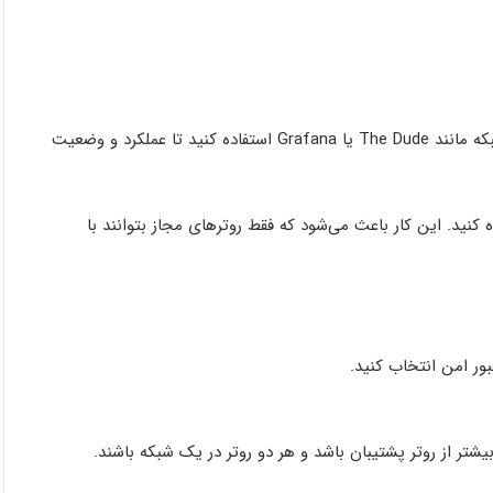
برای نظارت بر وضعیت VRRP، می‌توانید از ابزارهای مانیتورینگ شبکه مانند The Dude یا Grafana استفاده کنید تا عملکرد و وضعیت
منیت، می‌توانید از Authentication در VRRP استفاده کنید. این کار باعث می‌شود که فقط روترهای مجاز بتوانند با