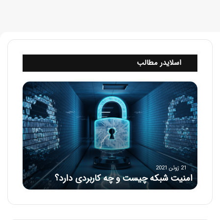
اسلایدر مطالب
ا
م
ن
ی
ت
ش
ب
ک
ه
21 ژوئن 2021
امنیت شبکه چیست و چه کاربردی دارد؟
چ
ی
س
ت