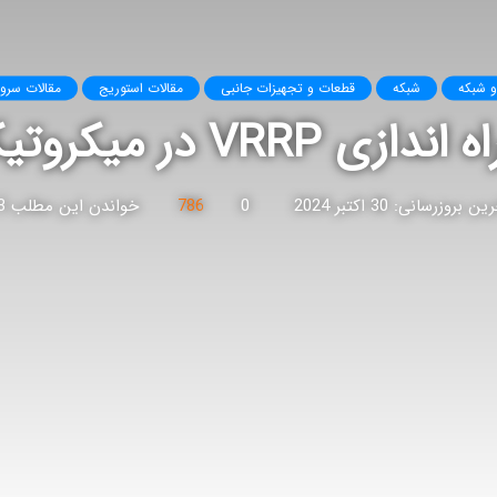
و شبکه
شبکه
قطعات و تجهیزات جانبی
مقالات استوریج
مقالات سرور p
کروتیک به زبان ساده
ن بروزرسانی: 30 اکتبر 2024
0
786
خواندن این مطلب 3 دقیقه زمان میبرد