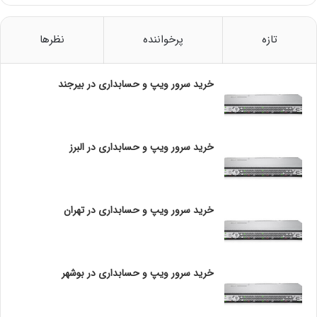
چ
تعداد هسته ها
18
ه
ک
تعداد نخ ها
36
تازه
پرخواننده
نظرها
ا
فرکانس پایه پردازنده
2.30 گیگاهرتز
ر
ب
خرید سرور ویپ و حسابداری در بیرجند
حداکثر فرکانس توربو
3.70 گیگاهرتز
ر
د
24.75 مگابایت کش اسمارت
ی
حافظه کش
د
اینتل
خرید سرور ویپ و حسابداری در البرز
ا
تعداد لینک های QPI
3
ر
د
توان مصرفی
140 وات
؟
خرید سرور ویپ و حسابداری در تهران
مشخصات حافظه
حداکثر اندازه حافظه (بسته به
768 گیگابایت
نوع حافظه)
خرید سرور ویپ و حسابداری در بوشهر
نوع حافظه رم پشتیبانی شده
DDR4-2666