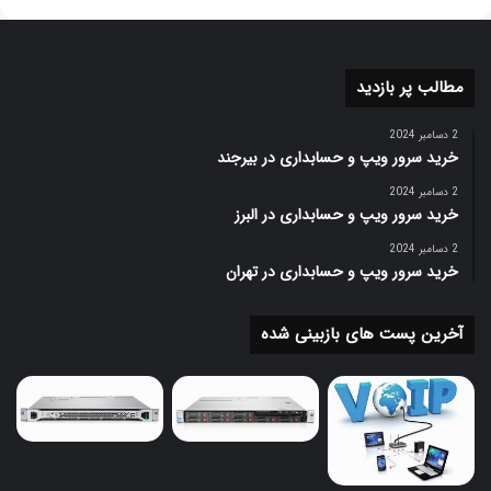
✓
Synchronization
Extensions
✓
Intel® ۶۴
مطالب پر بازدید
Enhanced Intel
✓
2 دسامبر 2024
SpeedStep® Technology
خرید سرور ویپ و حسابداری در بیرجند
Intel® Volume
2 دسامبر 2024
✓
خرید سرور ویپ و حسابداری در البرز
Management Device (VMD)
2 دسامبر 2024
خرید سرور ویپ و حسابداری در تهران
آخرین پست های بازبینی شده