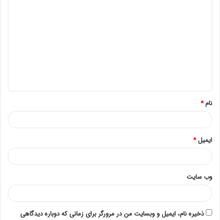
پردازنده اینتل زئون گلد 6140 در سال 2017 وارد بازار شد.
این پردازنده با استفاده از ترانزیستورهای 14 نانومتری و
معماری Skylake ساخته شده است و یکی از اعضای خانواده
بزرگ Intel Xeon Scalable می باشد. سی پی یو سرور
6140 می تواند 18 هسته پردازشی و 16 نخ را فراهم کند.
سرعت پایه این پردازنده برای پردازش داده ها 2.30
گیگاهرتز و سرعت توربو آن 3.70 گیگاهرتز است و 24.75
گیگاهرتز در اختیار شما قرار می دهد. این پردازنده برای
نام
*
فعالیت به 140 وات انرژی نیاز دارد و می تواند از حداکثر
768 گیگابایت حافظه رم DDR4 شش کاناله ECC (قابلیت
تشخیص و اصلاح خطا) با حداکثر سرعت 2666 مگاهرتز
ایمیل
*
پشتیبانی کند. پردازنده 6140 در سرورهای نسل 10 اچ پی
(HPE GEN10) مورد استفاده قرار می گیرد.
وب‌ سایت
مشخصات پردازنده Intel Xeon Gold 6140
ذخیره نام، ایمیل و وبسایت من در مرورگر برای زمانی که دوباره دیدگاهی
خانواده پردازنده Intel®