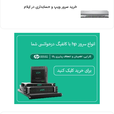
حداکثر تعداد کانال حافظه
6
خرید سرور ویپ و حسابداری در ایلام
پشتیبانی از حافظه ECC
✓
گزینه های توسعه
نسخه استاندارد PCI Express
3.0
Revision
حداکثر تعداد لاین های PCIe
48
فناوری های پیشرفته
فناوری توربو بوست اینتل
2.0
Intel® Optane™ Memory
✘
Supported
Intel® Speed Shift
✓
Technology