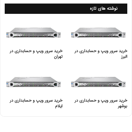
Intel® Turbo Boost Max
✘
نوشته های تازه
Technology 3.0
Intel vPro® Platform
✓
Eligibility
Intel® Hyper-Threading
✓
Technology
خرید سرور ویپ و حسابداری در
خرید سرور ویپ و حسابداری در
البرز
تهران
Intel® Virtualization
✓
Technology (VT-x)
Intel® Virtualization
✓
Technology for Directed
I/O (VT-d)
خرید سرور ویپ و حسابداری در
خرید سرور ویپ و حسابداری در
بوشهر
ایلام
Intel® VT-x with Extended
✓
Page Tables (EPT)
Intel® Transactional