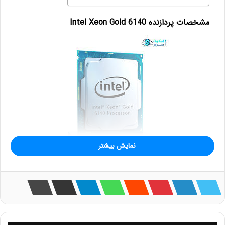
مشخصات پردازنده
Intel Xeon Gold 6140
نمایش بیشتر
پردازنده گلد 6140 زئون اینتل یکی از پردازنده های خانواده
Intel Xeon Gold می باشد که می تواند عملکرد بالا، سرعت
حافظه بالا و مقیاس پذیری چهار سوکت بهبود یافته، قابلیت
اطمینان و امنیت سخت افزاری را ارائه نماید. این پردازنده
می تواند در مراکز داده، محاسبات ابری و ورک لودهای