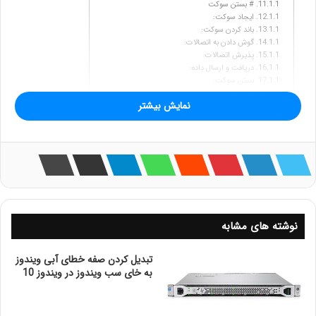
# بستن سوکت
ایجاد سوکت:
باند کردن سوکت:
گوش دادن به اتصالات:
پذیرش اتصالات:
دریافت و ارسال داده:
بستن سوکت:
نکات کلیدی در سوکت پروگرمینگ
نمایش بیشتر
1. مدیریت خطاها
2. استفاده از چند نخی (Multithreading)
while True:
3. استفاده از پروتکل‌های دیگر
# ایجاد سوکت UDP
while True:
نکات امنیتی در سوکت پروگرمینگ
استفاده از SSL/TLS:
کنترل دسترسی:
فیلتر کردن ورودی‌ها:
نوشته های مشابه
نتیجه‌گیری نهایی
تبدیل کردن صفه خطای آبی ویندوز
گوش دادن به اتصالات ورودی:
به خای سب ویندوز در ویندوز 10
استفاده از تابع listen().