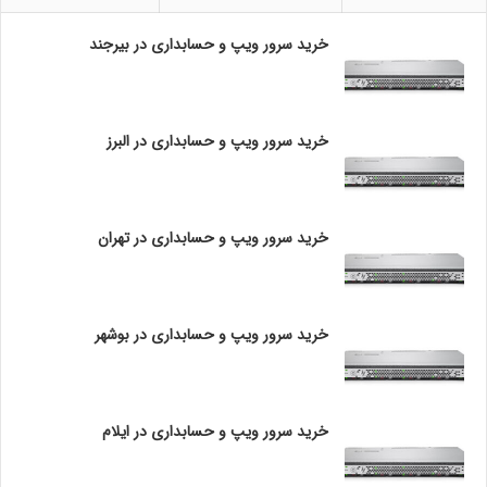
G
client_socket.sendall(b’پیام دریافت شد’)
B
خرید سرور ویپ و حسابداری در بیرجند
1
# بستن سوکت
2
client_socket.close()
8
تحلیل قطعه کد
0
خرید سرور ویپ و حسابداری در البرز
0
ایجاد سوکت:
در ابتدا با استفاده از socket.socket() یک سوکت جدید ایجاد
می‌شود. AF_INET برای IPv4 و SOCK_STREAM برای پروتکل
خرید سرور ویپ و حسابداری در تهران
TCP انتخاب شده است.
باند کردن سوکت:
خرید سرور ویپ و حسابداری در بوشهر
با استفاده از bind()، سوکت به آدرس محلی و پورت 65432
متصل می‌شود. این مرحله مهم است زیرا بدون باند کردن، سرور
نمی‌تواند به درخواست‌های ورودی پاسخ دهد.
خرید سرور ویپ و حسابداری در ایلام
گوش دادن به اتصالات:
تابع listen() سرور را به حالت گوش دادن برای اتصالات ورودی