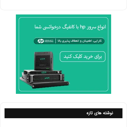
تغییر می‌دهد. عدد 5 نشان‌دهنده تعداد اتصالات در صف است.
پذیرش اتصالات:
در حلقه اصلی، accept() برای پذیرش اتصالات ورودی استفاده
می‌شود. این تابع یک سوکت جدید برای ارتباط با کلاینت و
آدرس کلاینت را برمی‌گرداند.
دریافت و ارسال داده:
با استفاده از recv() داده از کلاینت دریافت می‌شود و سپس با
sendall() پاسخ به کلاینت ارسال می‌گردد.
بستن سوکت:
در نهایت، سوکت کلاینت با استفاده از close() بسته می‌شود تا
منابع آزاد شوند.سوکت پروگرمینگ
نکات کلیدی در سوکت پروگرمینگ
نوشته های تازه
1. مدیریت خطاها
یکی از جنبه‌های مهم سوکت پروگرمینگ، مدیریت خطاها است.