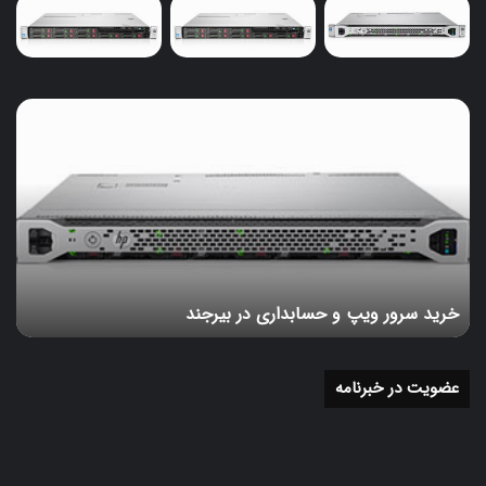
client_thread.start()سوکت پروگرمینگ
3. استفاده از پروتکل‌های دیگر
در حالی که TCP یکی از پرکاربردترین پروتکل‌ها برای سوکت
خرید
پروگرمینگ است، پروتکل‌های دیگری مانند UDP نیز وجود دارند
سرور
که می‌توانند برای کاربردهای خاص استفاده شوند. UDP سریع‌تر
ویپ
است اما تضمینی برای تحویل داده‌ها ندارد. برای استفاده از
و
حسابداری
UDP می‌توان به جای SOCK_STREAM از SOCK_DGRAM
در
استفاده کرد.
بیرجند
مثال کامل با استفاده از UDP
خرید سرور ویپ و حسابداری در بیرجند
در اینجا یک مثال ساده از سرور UDP آورده شده است:
عضویت در خبرنامه
python
Copy code
import socket