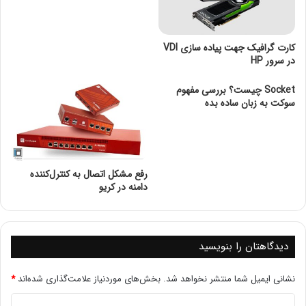
برندهای مختلف ارائه‌دهنده رم سرور
انواع برندهای ارائه‌دهنده رم سرور:
تکنولوژی smart memory موجود در رم سرور چیست؟
کارت گرافیک جهت پیاده سازی VDI
رم سرورهای برند hp
در سرور HP
چند مورد از رم های پر استفاده در بازار
نتیجه‌گیری
Socket چیست؟ بررسی مفهوم
سوکت به زبان ساده بده
رم سرور چیست؟
رفع مشکل اتصال به کنترل‌کننده
دامنه در کریو
دیدگاهتان را بنویسید
نشانی ایمیل شما منتشر نخواهد شد.
بخش‌های موردنیاز علامت‌گذاری شده‌اند
*
حافظه سرور شامل حافظه RAM است که داده‌ها را از درایوهای