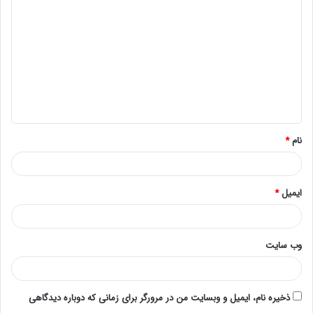
دیسک سخت یا هارد سرور به CPU پردازش می‌کند. در واقع، رم
سرور یک نوع حافظه فرار است، و برای ذخیره سازی دائمی
استفاده نمی­شود، این یعنی تنها زمانی که به منبع تغذیه اتصال
دارد، داده‌ها را نگه می‌دارد و بعد خاموش شدن اطلاعات از بین
می­روند. از این رو، درایوهای دیسک سخت برای ذخیره دائمی
داده‌ها استفاده می‌شوند.
با این حال، سرعت خواندن و نوشتن RAM چندین برابر سریع‌تر
نام
*
از حافظه ذخیره‌سازی یا هارد است. CPU می‌تواند بدون
جست‌وجوی اطلاعات یا دستورالعمل هارد دیسک مستقیماً به رم
سرور برود. علاوه بر آن، حافظه سرور گرمای کمتری تولید کرده و
ایمیل
*
در طول زمان کمتر احتمال فرسودگی آن وجود دارد.
به طور معمول، ظرفیت رم سرور ها به عنوان یک عامل بسیار
وب‌ سایت
مهم برای عملکرد سیستم در نظر گرفته می‌شود. تمام شدن
حافظه سرور ممکن است منجر به گلوگاه‌هایی شود که بر کارایی
ذخیره نام، ایمیل و وبسایت من در مرورگر برای زمانی که دوباره دیدگاهی
سیستم سرور تأثیر می‌گذارد. با حافظه بیشتر، سرور می‌تواند