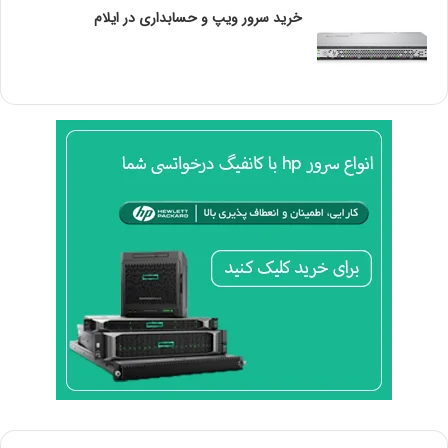
خرید سرور ویپ و حسابداری در ایلام
انواع مختلفی از حافظه رم سرور وجود دارد، از جمله RAM یعنی
حافظه دسترسی تصادفی و ROM یعنی حافظه فقط خواندنی که
هر دو نوع حافظه سرور هستند. حافظه کش نیز وجود دارد و
حافظه غیرفرار که به ذخیره‌سازی سرور مانند هارددیسک‌ها،
SSDها و فلاپی‌ها اشاره دارد.
بزرگ‌ترین مزیت RAM، داشتن بافر است که می‌تواند اطلاعات را
به طور مستقیم از CPU دریافت کند، در نتیجه زمان خواندن و
نوشتن به طور واقعی را کاهش می‌دهد. به طور کلی سه نوع
حافظه بافر شده داریم:
RDIMM ماژول حافظه داخلی دوگانه ثبت شده (بافر):
RDIMM یک بافر بین ماژول‌های RAM و یک تراشه
کنترل‌کننده حافظه روی مادربرد سرور اضافه می‌کند و
دستورالعمل‌های CPU را ذخیره می‌کند. این منجر به