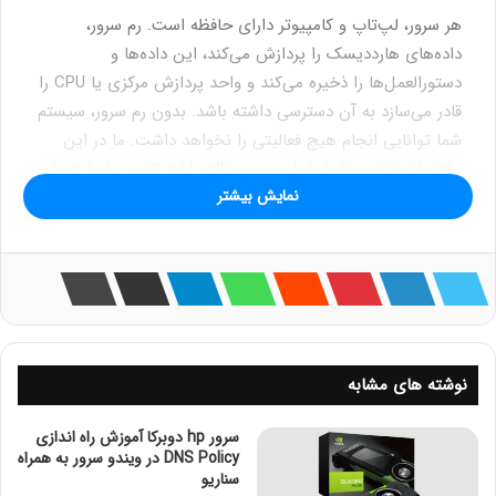
هر سرور، لپ‌تاپ و کامپیوتر دارای حافظه است. رم سرور،
داده‌های هارددیسک را پردازش می‌کند، این داده‌ها و
دستورالعمل‌ها را ذخیره می‌کند و واحد پردازش مرکزی یا CPU را
قادر می‌سازد به آن دسترسی داشته باشد. بدون رم سرور، سیستم
شما توانایی انجام هیچ فعالیتی را نخواهد داشت. ما در این
مقاله قصد داریم شما را با رم سرور HP ، آشنا کنیم . با ما همراه
نمایش بیشتر
باشید .
فهرست مطالب
رم سرور چیست؟
وظیفه رم سرور چیست؟
انواع رم سرور
انواع مختلف نسل‌ها در رم سرور
نوشته های مشابه
رم سرور DDR
رم سرور DDR2
سرور hp دوبرکا آموزش راه اندازی
رم سرور DDR3
DNS Policy در ویندو سرور به همراه
رم سرور DDR4
سناریو
رم سرور DDR5