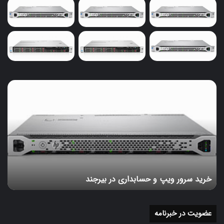
با گذر زمان، فناوری DDR برای بهبود سایر اجزاء سرور
تکامل یافته و عملکرد کلی رایانه را بهتر کرده است. اکنون
هر نسل از DDRAM را بررسی و مقایسه خواهیم کرد.
هر نسل DDR سریع‌تر از نسل قبلی خود است و انرژی
کمتری مصرف می‌کند. امروزه پنج نسل مختلف از
فناوری‌های DDR وجود دارد و تولید شده، با این وجود
خرید
امروزه بیشتر از نسخه‌های جدیدتر آن استفاده می‌شود.
سرور
ویپ
رم سرور DDR2
و
حسابداری
در سال 2003 معرفی شد و به دلیل بهبود سیگنال باس دو
در
برابر سریع‌تر از DDR کار می‌کند. DDR2 از همان سرعت
بیرجند
ساعت داخلی DDR استفاده می‌کند، با این حال، سرعت
انتقال به دلیل افزایش سیگنال باس ورودی/خروجی
خرید سرور ویپ و حسابداری در بیرجند
سریع‌تر است. DDR2 شامل یک Prefetch چهار بیتی است
که می‌توان گفت دو برابر DDR است. DDR2 همچنین
می‌تواند به سرعت داده 533 تا 800MT/s برسد.
عضویت در خبرنامه