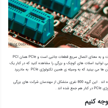
PCIe مخفف PeriPheral Component Interconnect Express است و به معنای اتصال سریع قطعات جانبی است و PCIe همان PCI
 ، می توانید اسلات های کوچک و بزرگی را مشاهده کنید که در کنار یک
دیگر قرار دارند و همچنین کارت گرافیک سیستم خود را هم در کنار آن ها می بینید که به وسیله ی همین تکنولوژی PCIe به مادربرد
گفتنی است ، گروه مهندسی PCIe-SIG از طراحان این استاندارد بوده اند . این گروه 800 نفری متشکل از مهندسان شرکت های بزرگی
وجه کنیم