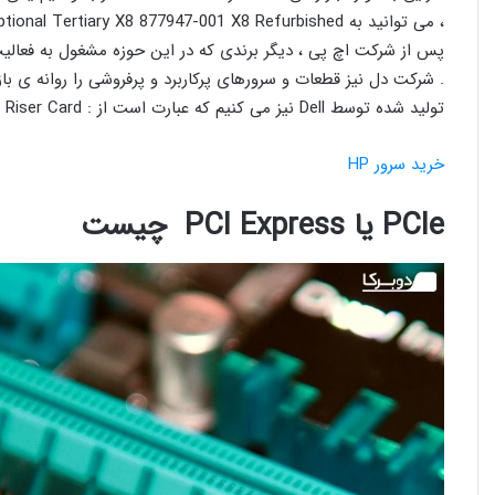
، می توانید به HPE Optional Tertiary X8 877947-001 X8 Refurbished اشاره کنیم.
پس از شرکت اچ پی ، دیگر برندی که در این حوزه مشغول به فعالی
تولید شده توسط Dell نیز می کنیم که عبارت است از : Dell PowerEdge R720 R720XD 2x PCIe Riser Card .
خرید سرور HP
PCIe یا PCI Express چیست