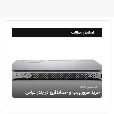
اسلایدر مطالب
خ
ر
ی
د
س
ر
و
ر
و
2 دسامبر 2024
خرید سرور ویپ و حسابداری در بندر عباس
ی
پ
و
ح