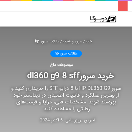
فهرست
تغییر
جس
پوسته
برا
خانه
/
سرور و شبکه
/
مقالات سرور hp
مقالات سرور hp
موضوعات داغ
خرید سرورdl360 g9 8 sff
سرور HP DL360 G9 با 8 درایو SFF را خریداری کنید و
از بهترین عملکرد و قابلیت اطمینان در دیتاسنتر خود
بهره‌مند شوید. مشخصات فنی، مزایا و قیمت‌های
رقابتی را مشاهده کنید.
آخرین بروزرسانی: 6 اکتبر 2024