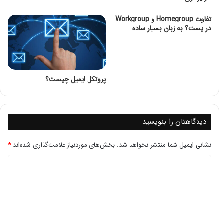
18. توسعه محتوای تعاملی
19. ایجاد صفحات فرود اختصاصی
تفاوت Homegroup و Workgroup
20. تولید محتوای آموزشی و راهنما
در یست؟ به زبان بسیار ساده
21. توجه به بهینه‌سازی محتوای تصویری
22. گزارش‌های عملکرد
23. ایجاد یک برنامه وفاداری
24. استفاده از نظرات و بررسی‌ها
25. تحقیقات بازار
پروتکل ایمیل چیست؟
تحلیل نیازهای بازار: به‌طور منظم تحقیقات بازار انجام دهید تا
نیازهای جدید کاربران را شناسایی کنید. این کار می‌تواند به شما
در تولید محتوای مرتبط و مفید کمک کند.
دیدگاهتان را بنویسید
معرفی سرور DL360 G9
توضیحاتی درباره تاریخچه و کاربردهای سرور DL360 G9.
نشانی ایمیل شما منتشر نخواهد شد.
بخش‌های موردنیاز علامت‌گذاری شده‌اند
*
ویژگی‌های کلیدی شامل طراحی فشرده و قابلیت‌های
گسترده.
2.
مشخصات فنی
پردازنده
: نوع و تعداد پردازنده‌ها (Intel Xeon).