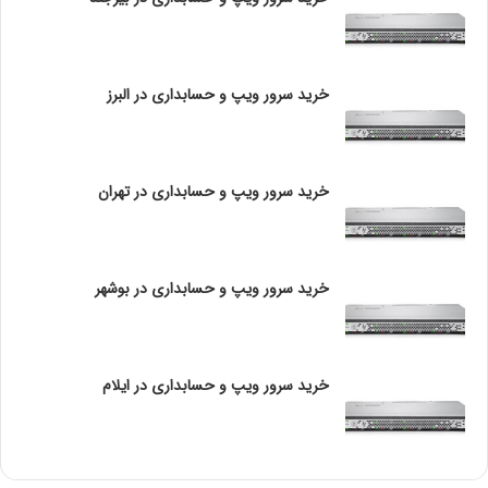
استفاده از تصاویر با کیفیت
: از تصاویری از سرور و
ا
تجهیزات جانبی استفاده کنید و از تگ‌های alt مناسب بهره
ن
و
ببرید.
ا
خرید سرور ویپ و حسابداری در البرز
لینک‌سازی داخلی
: به مقالات مرتبط در وب‌سایت خود
ع
لینک دهید.
ت
و
بهینه‌سازی برای موبایل
: اطمینان حاصل کنید که وب‌سایت
پ
در دستگاه‌های موبایل به خوبی نمایش داده می‌شود.
خرید سرور ویپ و حسابداری در تهران
و
ل
8.
استفاده از داده‌های ساختاری
و
ژ
Schema Markup
: از داده‌های ساختاری برای محصولات
خرید سرور ویپ و حسابداری در بوشهر
ی
ش
استفاده کنید تا موتورهای جستجو بتوانند اطلاعات را بهتر
ب
درک کنند.
ک
ه
خرید سرور ویپ و حسابداری در ایلام
9.
تحلیل و بهبود محتوا
تجزیه و تحلیل عملکرد
: به‌طور منظم عملکرد محتوا را
بررسی کنید و نقاط قوت و ضعف را شناسایی کنید.