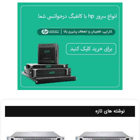
10.
ارتباط با کاربران
نظرسنجی و بازخورد
: از کاربران بخواهید نظرات خود را
درباره محتوای شما ارائه دهند.
11.
تولید محتوای چندرسانه‌ای
ویدئوهای آموزشی
: تولید ویدئوهای آموزشی درباره نحوه
نصب و پیکربندی سرور.
12.
استفاده از ایمیل مارکتینگ
ارسال خبرنامه
: خبرنامه‌هایی شامل اطلاعات به‌روز در مورد
سرورهای DL360 G9.
نوشته های تازه
13.
فروش و تخفیف‌های ویژه
تبلیغ تخفیف‌ها
: در زمان‌های خاص تخفیف‌هایی برای
خرید سرور ارائه دهید.