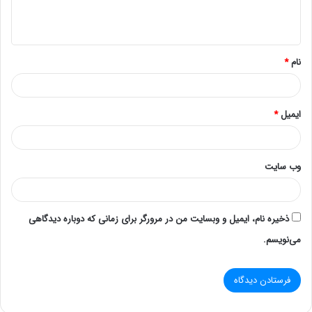
رم
: حداکثر ظرفیت و نوع رم (DDR4).
فضای ذخیره‌سازی
: توضیح درباره 8 درایو SFF و انواع
پیکربندی‌های ذخیره‌سازی.
نام
*
قابلیت‌های شبکه
: پورت‌ها و گزینه‌های شبکه‌ای.
3.
مزایای خرید DL360 G9 با 8 SFF
ایمیل
*
عملکرد بالا
: قابلیت پردازش داده‌های بیشتر با استفاده از 8
درایو.
قابلیت گسترش
: امکان ارتقاء به راحتی برای پاسخگویی به
وب‌ سایت
نیازهای آینده.
بهینه‌سازی مصرف انرژی
: طراحی بهینه برای کاهش مصرف
ذخیره نام، ایمیل و وبسایت من در مرورگر برای زمانی که دوباره دیدگاهی
انرژی.
می‌نویسم.
4.
نحوه خرید سرور DL360 G9
راهنمایی برای انتخاب فروشنده معتبر.
نکات مربوط به خرید سرور دست دوم و بررسی شرایط و