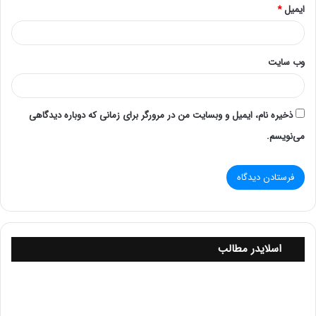
۱. تأثیر بر کارایی سیستم
ایمیل
*
۲. خطرات ایمنی
۵. استفاده از انرژی‌های تجدیدپذیر
۱. انرژی‌های خورشیدی
وب‌ سایت
۲. انرژی‌های دیگر
۶. نقش تکنولوژی در بهینه‌سازی مصرف انرژی
۱. فناوری‌های هوشمند
۲. نرم‌افزارهای مدیریت داده
ذخیره نام، ایمیل و وبسایت من در مرورگر برای زمانی که دوباره دیدگاهی
۷. آینده مصرف برق در اتاق‌های سرور
می‌نویسم.
۱. روندهای آینده
۲. توسعه استانداردها
. ارزیابی و نظارت بر مصرف برق
۱. ابزارهای نظارتی
۲. گزارش‌دهی و تحلیل داده‌ها
۹. چالش‌ها و موانع
۱. هزینه‌های سرمایه‌گذاری
۲. تغییر فرهنگ سازمانی
اسلایدر مطالب
نقش فناوری‌های نوین در بهینه‌سازی مصرف برق
۱. هوش مصنوعی و یادگیری ماشین
خ
۲. اتوماسیون
ر
۱۲. بررسی استانداردها و گواهینامه‌ها
ی
۱. استانداردهای بین‌المللی