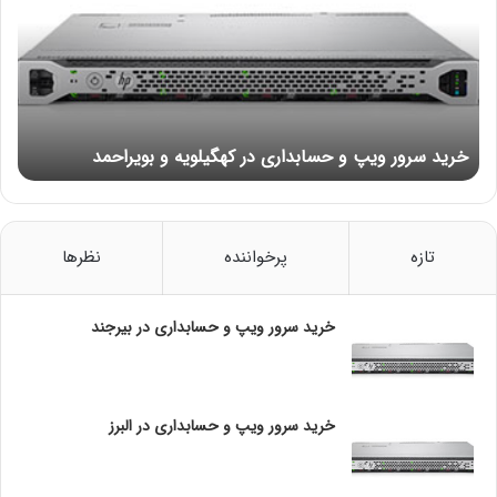
۲. اهمیت تطابق با استانداردها
د
۱۳. ایجاد فرهنگ انرژی‌محور در سازمان
س
۱. آموزش کارکنان
ر
۲. مشارکت و همکاری
و
۱۴. آینده مصرف برق در اتاق‌های سرور
ر
۱. فناوری‌های جدید
و
خرید سرور ویپ و حسابداری در کهگیلویه و بویراحمد
۲. آینده پایدار
ی
ابزارها و فناوری‌های مفید برای بهینه‌سازی مصرف برق
پ
۱. نرم‌افزارهای مدیریت انرژی
و
۲. سنسورهای هوشمند
ح
۱۶. راهکارهای کاهش هزینه‌های انرژی
س
تازه
پرخواننده
نظرها
۱. قراردادهای انرژی
ا
۲. بهینه‌سازی عملیات
ب
۱۷. مقایسه هزینه‌های انرژی و بهره‌وری
د
خرید سرور ویپ و حسابداری در بیرجند
۱. تجزیه و تحلیل ROI
ا
۲. معیارهای مقایسه
ر
۱۸. تحولات و پیشرفت‌های آینده
ی
۱. انرژی‌های تجدیدپذیر
د
خرید سرور ویپ و حسابداری در البرز
۲. پیشرفت در فناوری‌های خنک‌کنندگی
ر
ک
عوامل مؤثر بر
مصرف برق اتاق
ه