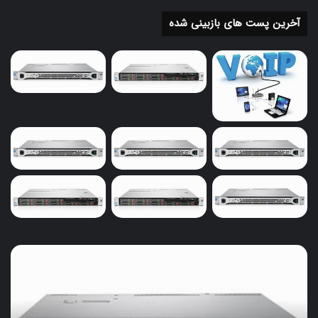
شناسایی نقاط بهینه‌سازی کمک کند.
آخرین پست های بازبینی شده
گزارش‌گیری و تجزیه و تحلیل
: تجزیه و تحلیل
داده‌های مصرف انرژی به شناسایی الگوهای مصرف و
ارائه راهکارهای بهینه کمک می‌کند.
اهمیت کاهش مصرف برق
۱. صرفه‌جویی اقتصادی
کاهش هزینه‌ها
: کاهش مصرف انرژی به کاهش
هزینه‌های عملیاتی اتاق سرور منجر می‌شود، که
می‌تواند تأثیر مثبتی بر سودآوری کسب‌وکار داشته
باشد.
۲. حفاظت از محیط زیست
خرید
کاهش اثر کربن
: با کاهش مصرف انرژی، می‌توان
سرور
تأثیرات زیست‌محیطی ناشی از تولید برق و انتشار
ویپ
و
گازهای گلخانه‌ای را کاهش داد.
حسابداری