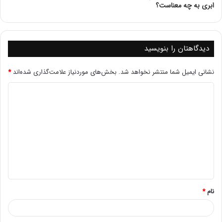
انرژی و مصرف برق در اتاق سرور.
ابری به چه معناست؟
کارایی انرژی در تجهیزات IT
: بررسی کارایی انرژی در
تجهیزات فناوری اطلاعات.
تأثیر مصرف برق بر محیط زیست
: بحث درباره تأثیرات
دیدگاهتان را بنویسید
زیست‌محیطی مصرف برق در دیتاسنترها.
نشانی ایمیل شما منتشر نخواهد شد.
بخش‌های موردنیاز علامت‌گذاری شده‌اند
*
فهرست مطالب
عوامل مؤثر بر مصرف برق اتاق سرور
۱. تجهیزات سخت‌افزاری
۲. خنک‌کنندگی
۳. زیرساخت‌های شبکه
بهترین شیوه‌ها برای کاهش مصرف انرژی
۱. بهینه‌سازی تجهیزات
۲. مدیریت خنک‌کنندگی
۳. نظارت و مدیریت مصرف انرژی
اهمیت کاهش مصرف برق
۱. صرفه‌جویی اقتصادی
نام
*
۲. حفاظت از محیط زیست
۳. افزایش قابلیت اطمینان
تأثیرات مصرف برق بر عملکرد اتاق سرور