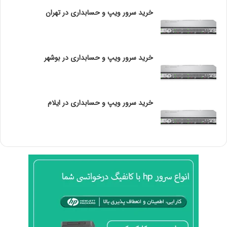
گ
سرور
خرید سرور ویپ و حسابداری در تهران
ی
ل
۱.
تجهیزات سخت‌افزاری
و
ی
خرید سرور ویپ و حسابداری در بوشهر
ه
سرورها
: نوع و تعداد سرورهای موجود در اتاق سرور
و
تأثیر مستقیمی بر مصرف انرژی دارند. سرورهای مدرن
ب
معمولاً مصرف انرژی کمتری دارند.
و
ی
سیستم‌های ذخیره‌سازی
: دستگاه‌های ذخیره‌سازی و
خرید سرور ویپ و حسابداری در ایلام
ر
NAS (Network Attached Storage) نیز به مصرف
ا
برق اضافه می‌کنند.
ح
۲. خنک‌کنندگی
م
د
سیستم‌های خنک‌کننده
: سیستم‌های تهویه مطبوع و
خنک‌کنندگی می‌توانند به طور قابل توجهی بر مصرف
برق تأثیر بگذارند. خنک‌کنندگی بهینه می‌تواند به
کاهش مصرف انرژی کمک کند.
مدیریت دما
: حفظ دمای مناسب در اتاق سرور برای