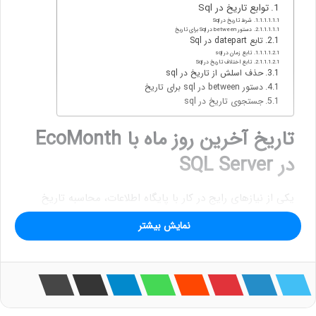
توابع تاریخ در Sql
شرط تاریخ در Sql
دستور between در Sql برای تاریخ
تابع datepart در Sql
تابع زمان در sql
تابع اختلاف تاریخ در Sql
حذف اسلش از تاریخ در sql
دستور between در sql برای تاریخ
جستجوی تاریخ در sql
تاریخ آخرین روز ماه با EcoMonth
در SQL Server
یکی از نیازهای رایج در کار با پایگاه اطلاعات، محاسبه تاریخ
آخرین روز ماه است.
SQL Server
با ارائه تابع کاربردی
نمایش بیشتر
، این فرآیند را ساده‌تر کرده است. در این مقاله، به
EOMONTH
صورت جامع و با زبانی ساده، نحوه استفاده از این تابع را بررسی
می‌کنیم.
تابع EOMONTH چیست؟