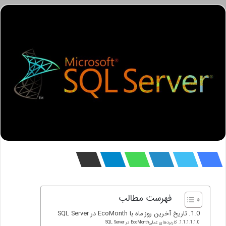
فهرست مطالب
تاریخ آخرین روز ماه با EcoMonth در SQL Server
کاربردهای عملیEcoMonth در SQL Server