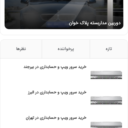
م
د
ا
دوربین مداربسته پلاک خوان
ر
ب
کاربردهای عملیEcoMonth در SQL Server
س
گزارش‌گیری مالی:
تعیین پایان ماه برای محاسبه درآمد و
ت
هزینه‌ها.
ه
تازه
پرخواننده
نظرها
پ
مدیریت تاریخ‌های انقضا:
تنظیم تاریخ انقضای محصولات یا
ل
ا
خدمات.
خرید سرور ویپ و حسابداری در بیرجند
ک
خ
برنامه‌ریزی دوره‌ای:
تعیین بازه‌های زمانی برای ارسال ایمیل‌ها یا
و
سایر اقدامات دوره‌ای.
ا
خرید سرور ویپ و حسابداری در البرز
ن
ترکیب EOMONTH با سایر توابع
استفاده با
خرید سرور ویپ و حسابداری در تهران
GETDATE درEcoMonth در SQL Server