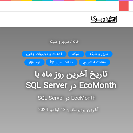
فهرست
تغییر
جس
پوسته
برا
خانه
/
سرور و شبکه
سرور و شبکه
شبکه
قطعات و تجهیزات جانبی
مقالات استوریج
مقالات سرور hp
نرم افزار
تاریخ آخرین روز ماه با
EcoMonth در SQL Server
EcoMonth در SQL Server
آخرین بروزرسانی: 18 نوامبر 2024