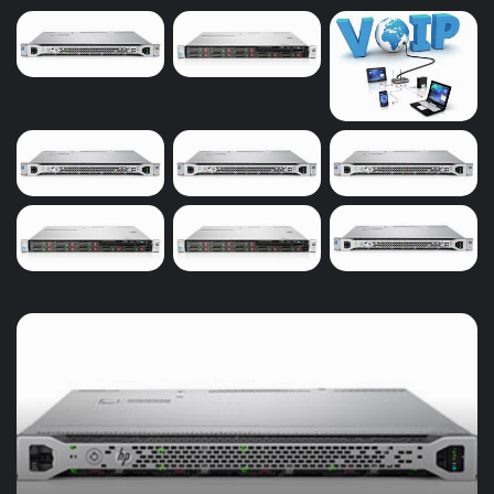
دستور between در Sql برای تاریخ
دستور
BETWEEN
در SQL
برای تعیین بازه زمانی استفاده
می‌شود و به‌طور خاص در کار با تاریخ‌ها بسیار کاربرد دارد. این
دستور رکوردهایی را انتخاب می‌کند که مقدار ستون تاریخ بین
دو مقدار مشخص قرار دارد. برای مثال
SELECT * FROM Orders WHERE OrderDate BETWEEN
‘2024-01-01’ AND ‘2024-12-31’;
این کوئری تمام سفارش‌های ثبت‌شده در سال 2024 را
بازمی‌گرداند. دستور
BETWEEN
شامل مقادیر ابتدا و انتهای بازه
است، بنابراین تاریخ‌های
2024-01-01
و
2024-12-31
نیز در
نتیجه لحاظ می‌شوند. اگر زمان نیز اهمیت داشته باشد،
خرید
می‌توانید تاریخ‌ها را با زمان مشخص کنید.
سرور
BETWEEN ‘2024-01-01 00:00:00’ AND ‘2024-12-31
ویپ
23:59:59’
و
حسابداری
از این دستور برای مقایسه بازه‌های زمانی در گزارش‌های مالی،
در
بیرجند
تحلیل اطلاعات و مدیریت موجودی استفاده می‌شود. استفاده از