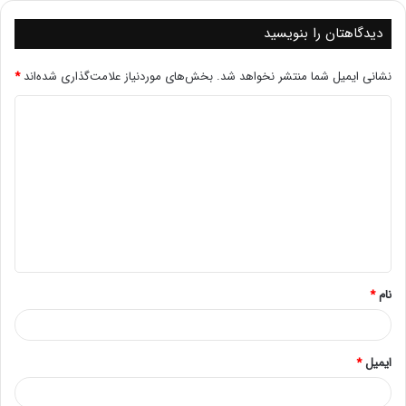
مثال‌های کاربردی
دیدگاهتان را بنویسید
محاسبه آخرین روز ماه جاریبرای EcoMonth در SQL Server
نشانی ایمیل شما منتشر نخواهد شد.
بخش‌های موردنیاز علامت‌گذاری شده‌اند
*
برای یافتن آخرین روز ماه جاری، کافی است از
start_date
استفاده کنید.
SELECT EOMONTH(‘2024-11-18’) AS LastDayOfMonth;
نتیجه
2024-11-30
محاسبه آخرین روز ماه آینده
برای محاسبه آخرین روز ماه آینده، می‌توانید از پارامتر
نام
*
استفاده کنید.
month_to_add
SELECT EOMONTH(‘2024-11-18’, 1) AS
LastDayOfNextMonth;
ایمیل
*
نتیجه
2024-12-31