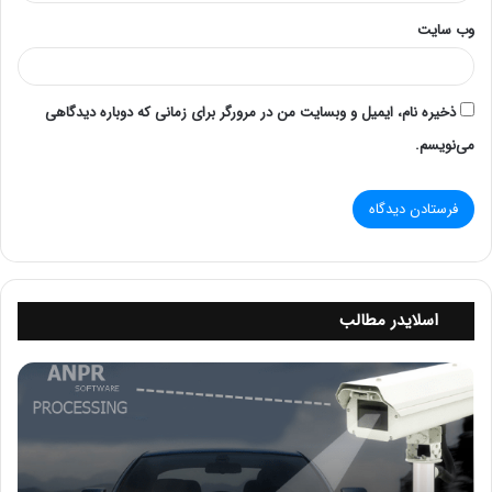
وب‌ سایت
محاسبه آخرین روز ماه‌های قبل
برای یافتن آخرین روز ماه‌های گذشته، مقدار منفی به
ذخیره نام، ایمیل و وبسایت من در مرورگر برای زمانی که دوباره دیدگاهی
بدهید
month_to_add
می‌نویسم.
SELECT EOMONTH(‘2024-11-18’, -1) AS
LastDayOfPreviousMonth;
نتیجهEcoMonth در SQL Server
2024-10-31
اسلایدر مطالب
د
و
ر
ب
ی
ن