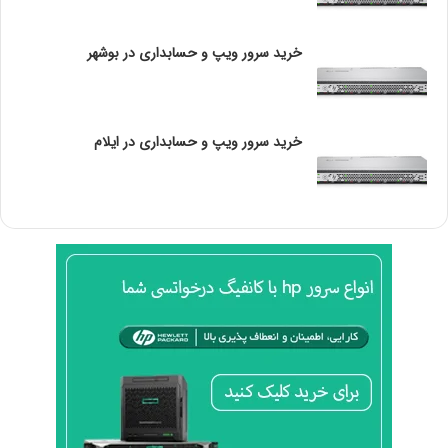
می‌توانید از
برای دریافت تاریخ فعلی استفاده کنید.
GETDATE
خرید سرور ویپ و حسابداری در بوشهر
محاسبه روزهای باقیمانده تا پایان ماه برای EcoMonth در SQL
Server
برای محاسبه تعداد روزهای باقی‌مانده تا آخر ماه، می‌توانید از
خرید سرور ویپ و حسابداری در ایلام
ترکیب
و
استفاده کنید.SELECT
EOMONTH
DATEDIFF
DATEDIFF(DAY, GETDATE(), EOMONTH(GETDATE())) AS
DaysRemaining;
مزایای تابع EOMONTH
سادگی:
نیازی به محاسبات پیچیده یا نوشتن کدهای
اضافی نیست.
کارایی بالا:
این تابع عملکرد سریعی دارد و منابع کمی
مصرف می‌کند.
انعطاف‌پذیری:
قابلیت تنظیم بازه زمانی با پارامتر