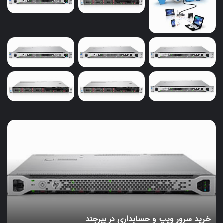
خریداری کنید و روی سوئیچ یا روتر خود نصب نمایید.
توجه داشته باشید که روترهای سیسکو در مقایسه با سایر
روترها دارای انعطاف پذیری بیشتری هستند و از ماژول های
مختلفی پشتیبانی می کنند و در کاربری های مختلف مورد
استفاده قرار می گیرند.
5. تجهیزات وایرلس سیسکو
خرید
سرور
ویپ
و
حسابداری
در
بیرجند
خرید سرور ویپ و حسابداری در بیرجند