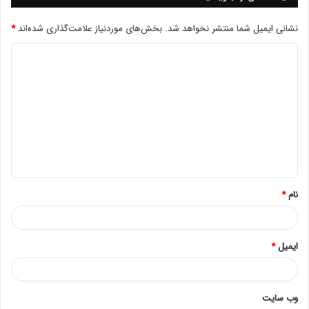
نشانی ایمیل شما منتشر نخواهد شد.
بخش‌های موردنیاز علامت‌گذاری شده‌اند
*
سوئیچ های شبکه سیسکو یکی از پر مصرف ترین و کاربردی
ترین محصولات این شرکت هستند و در اکثر دیتاسنترها
حداقل یک عدد سوئیچ سیسکو وجود دارد. این محصولات در
انواع مختلف و کاربردهای گوناگون تولید می شوند که می
توان متناسب با نیاز سازمان یا شرکت یکی از مدل ها را
خریداری نمود. هر یک از مدل ها دارای ویژگی ها و قابلیت
نام
*
های خاصی هستند که می توانند نیاز افراد و سازمان ها را
در سطوح مختلف رفع کنند.
ایمیل
*
شرکت سیسکو همواره سعی دارد قابلیت های تجهیزات
شبکه خود را توسعه دهد، اما تعدادی از قابلیت ها هستند
که در سری های مختلف به صورت ثابت به کار گرفته می
وب‌ سایت