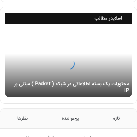
بروید.
آدرس IP یا دامنه را وارد کنید.
اسلایدر مطالب
نتایج شامل جزئیات مربوط به IP، نظیر مکان و ISP را مشاهده
کنید.
م
ح
۳. استفاده از دستورات
Command Line
ت
برای کاربران فنی‌تر، استفاده از دستورات Command Line
و
می‌تواند اطلاعات مفیدی را در مورد آدرس IP یک وب‌سایت ارائه
ی
ا
دهد. با استفاده از دستوراتی مانند ping و tracert (در ویندوز) یا
ت
traceroute (در لینوکس و مک)، می‌توانید مسیر و زمان
ی
پاسخ‌دهی سرور را بررسی کنید.
محتویات یک بسته اطلاعاتی در شبکه ( Packet ) مبتنی بر
ک
IP
ب
نحوه استفاده:
س
ت
در Command Prompt یا Terminal، دستور ping [آدرس دامنه]
ه
را وارد کنید تا زمان پاسخ‌دهی سرور را بررسی کنید.
ا
تازه
پرخواننده
نظرها
با استفاده از دستور tracert [آدرس دامنه] یا traceroute [آدرس
ط
دامنه] مسیر شبکه را بررسی کنید و ببینید بسته‌های داده چگونه
ل
ا
به سرور می‌رسند.