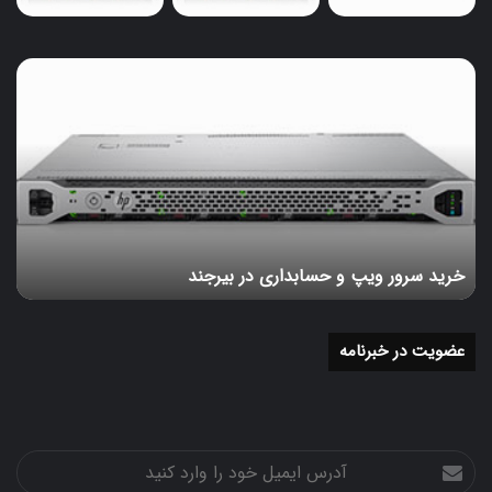
یکی از پنج رجیستری اینترنتی منطقه‌ای است که
وظیفه تخصیص آدرس‌های IP را به عهده دارد. با
استفاده از ARIN و دیگر ابزارهای
Whois Lookup
،
خرید
می‌توان اطلاعات مالکیت و ثبت دامنه را به دست
سرور
ویپ
آورد.
و
حسابداری
مراحل:
در
بیرجند
به سایت
ARIN Whois
مراجعه کنید.
آدرس IP را در نوار جستجو وارد کنید.
خرید سرور ویپ و حسابداری در بیرجند
اطلاعاتی درباره مالکیت آدرس IP، سازمان
ثبت‌کننده و دیگر جزئیات مرتبط با شبکه به
نمایش در خواهد آمد.
عضویت در خبرنامه
برای آدرس‌های IP در مناطق خارج از آمریکای شمالی،
می‌توانید از رجیستری‌های دیگر نظیر
RIPE
(اروپا)،
APNIC
(آسیا-اقیانوسیه)،
LACNIC
(آمریکای لاتین) و
AFRINIC
(آفریقا) استفاده کنید.
آدرس
ایمیل