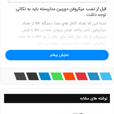
قبل از نصب میکروفن دوربین مداربسته باید به نکاتی
توجه داشت :
ابتدا این که تعداد کانال های صدا دستگاه dvr از تعداد
میکروفون کمتر نباشد. فیش ورودی صدا در dvr با فیش
میکروفن از یک نوع باشد برای مثال از نو bnc یا av باشد.
میکروفن اصولا دارای دو فیش مجزا می باشد.
نمایش بیشتر
یکی به شکل فیش av که جهت انتقال صدا بکار میرود و دیگری
جهت تغذیه میکروفون که فیش آداپتوری میشود. در ابتدا باید
تغذیه میکروفن ها را وصل کرد. میکروفن نیز مانند خود دوربین
مدار بسته به برق ۱۲ ولت نیاز دارد .
بنابراین باید به اتصال به آداپتور مناسب روی بیاورید تا مقدار
ولتاژ تنظیم شود. می توان به وسیله آداپتور دوربین مدار بسته و
نوشته های مشابه
میکروفن را به شکل همزمان بهم متصل نمود .