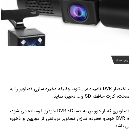
ریق ایمیل
دستگاه ضبط کننده دیجیتال یا Digital Video Recorder که به اختصار DVR نامیده می شود، وظیفه ذخیره سازی تصاویر را به
ظه SD و … ذخیره نماید.
این دستگاه ها به طور معمول دارای 4 ورودی دوربین هستند. تصاویری که از دوربین به دستگاه DVR خودرو فرستاده می شود،
با توجه به کیفیت دوربین، حجم متفاوتی دارد. در واقع وظیفه DVR خودرو فشرده سازی تصاویر دریافتی از دوربین و ذخیره
ی باشد.