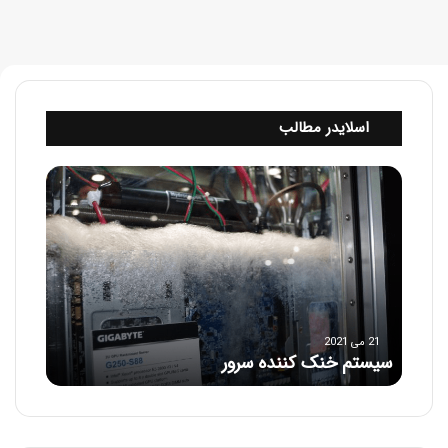
اسلایدر مطالب
س
ی
س
ت
م
خ
ن
ک
ک
21 می 2021
سیستم خنک کننده سرور
ن
ن
د
ه