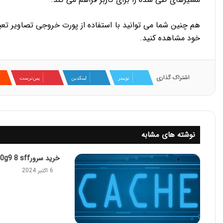
خود مشاهده کنید.
اشتراک گذاری
توییتر
لینکدین
‫پین‌ترست
نوشته های مشابه
خرید سرورdl380g9 8 sff
6 اکتبر 2024