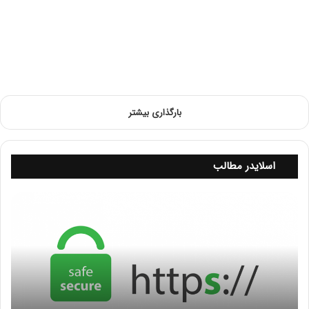
بارگذاری بیشتر
اسلایدر مطالب
پ
ر
و
ت
ک
ل
H
T