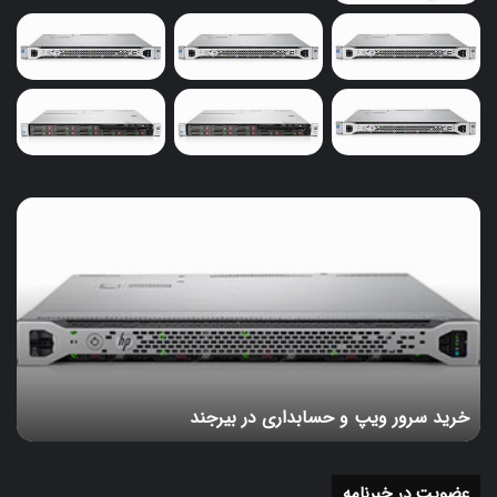
است . در رابطه با کدگشایی نام مدل های مختلف ، حروف پس
از ProLiant معرفی کننده سایز سرور کارکرده HP هستند.
سرور dl استوک بیانگر این است که سرور مناسب جایگذاری در
رک می باشد که موجب می شود بین قدرت پردازشی و تراکم
فیزیکی ، تعادل برقرار شود . سرورهای استوک مدل DL ، از ابعاد
متوسطی برخوردارند و ارتقاء قدرت پردازشی آن بسیار ساده و
خرید
اقتصادی خواهد بود . این سرورهای محبوب ، در شرکت های
سرور
متوسط و بزرگ استفاده می شوند ؛ زیرا با استفاده از یک واحد
ویپ
و
مدیریتی ، منابع زیادی از سرورهای دست دوم در کنار هم قابل
حسابداری
استفاده خواهند بود . الیته باید گفت جایگزین های بیشتری از
در
مدل های این سرور استوک است که ادامه به آن می پردازیم.
بیرجند
سرور استوک hp g7
خرید سرور ویپ و حسابداری در بیرجند
عضویت در خبرنامه