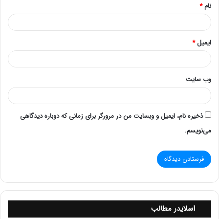
نام
*
این نوع سوکت‌ها برای ارتباطات مبتنی بر TCP (Transmission
Control Protocol) استفاده می‌شوند. آن‌ها یک اتصال پایدار و
قابل اعتماد بین دو دستگاه برقرار می‌کنند.
ایمیل
*
سوکت‌های پیام
(Datagram Sockets):
این سوکت‌ها برای ارتباطات مبتنی بر UDP (User Datagram
وب‌ سایت
Protocol) استفاده می‌شوند. آن‌ها سریع‌تر هستند اما قابلیت
اطمینان کمتری دارند، زیرا داده‌ها بدون بررسی صحت ارسال
می‌شوند.Socket
ذخیره نام، ایمیل و وبسایت من در مرورگر برای زمانی که دوباره دیدگاهی
می‌نویسم.
نحوه کار سوکت‌ها
هنگامی که یک برنامه می‌خواهد با استفاده از سوکت‌ها ارتباط
برقرار کند، ابتدا یک سوکت ایجاد می‌کند. سپس، این سوکت به
یک آدرس IP و یک پورت متصل می‌شود. پس از برقراری
اتصال، برنامه می‌تواند داده‌ها را ارسال و دریافت کند.
کاربردهای سوکت
اسلایدر مطالب
ارتباطات وب: