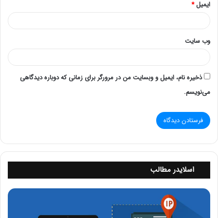
ایمیل
*
4. Weighted Round Robin
این الگوریتم مشابه Round Robin است، اما با این تفاوت که به
وب‌ سایت
هر سرور وزنی اختصاص داده می‌شود. سرورهای با ظرفیت
بیشتر، درخواست‌های بیشتری دریافت می‌کنند. این روش برای
بهینه‌سازی استفاده از منابع بسیار موثر است.
ذخیره نام، ایمیل و وبسایت من در مرورگر برای زمانی که دوباره دیدگاهی
می‌نویسم.
5. Random
در این الگوریتم، درخواست‌ها به صورت تصادفی به سرورها
ارسال می‌شوند. این روش ساده است اما ممکن است در برخی
شرایط منجر به عدم توازن بار شود.
6. Least Response Time
این الگوریتم به سروری که سریع‌ترین زمان پاسخگویی را دارد،
اسلایدر مطالب
درخواست را ارسال می‌کند. این روش به بهبود تجربه کاربری و
ن
کاهش زمان بارگذاری کمک می‌کند.
ر
م