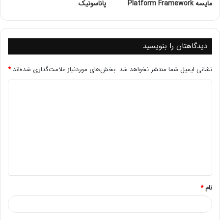
مایسه Platform Framework
پاناسونیک
6 الگوریتم Load Balancing
1. Round Robin
یکی از ساده‌ترین و رایج‌ترین الگوریتم‌ها است که درخواست‌ها
دیدگاهتان را بنویسید
را به صورت دوره‌ای بین سرورها توزیع می‌کند. این الگوریتم
مناسب برای محیط‌هایی است که بارهای پردازشی سرورها تقریبا
نشانی ایمیل شما منتشر نخواهد شد.
بخش‌های موردنیاز علامت‌گذاری شده‌اند
*
یکسان هستند.
2. Least Connections
این الگوریتم به سروری که کمترین تعداد اتصالات فعال را دارد،
درخواست جدید را ارسال می‌کند. این روش برای سرورهایی که
منابع متفاوتی دارند، بسیار مؤثر است.
3. IP Hash
در این روش، آدرس IP کاربر به عنوان ورودی به یک تابع هش
استفاده می‌شود تا سرور خاصی انتخاب شود. این الگوریتم کمک
نام
*
می‌کند تا کاربر همیشه به یک سرور خاص متصل شود، که برای
حفظ وضعیت کاربردی مفید است.