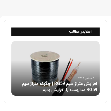
اسلایدر مطالب
ا
ف
ز
ا
ی
ش
م
8 دسامبر 2018
ت
افزایش متراژ سیم RG59 | چگونه متراژ سیم
ر
RG59 مداربسته را افزایش بدیم
ا
ژ
س
ی