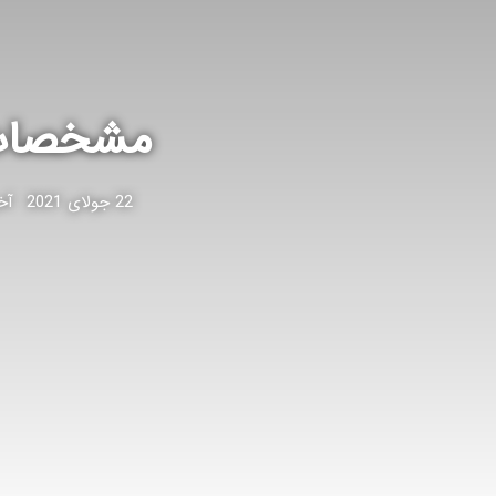
مشخصات سرور 10 G9
22 جولای 2021
آخری