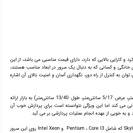
 و کارایی بالایی که دارد، دارای قیمت مناسبی می باشد، از این
انگی و کسانی که به دنبال یک سرور در ابعاد مناسب هستند،
وان به کنترل از راه دور، نگهداری آسان و امنیت بالای آن اشاره
سرور HP ML10 G9 در ابعاد 4 یونیت (ارتفاع: 76/36 سانتی‌متر، عرض: 5/17 سانتی‌متر، طول: 13/40 سانتی‌متر) به بازار ارائه
ها از یک پردازنده 2 یا 4 هسته پشتیبانی می کند اما این ویژگی نتوانسته است برای پردازش خوب آن
شما می توانید یکی از پردازنده های نسل جدید اینتل یعنی Skylake که شامل Pentium ، Core I3 و Intel Xeon روی این سرور