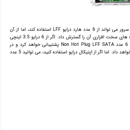
سرور اچ پی ML10 G9 دارای قابلیت ارتقاء نیز می باشد. این سرور می تواند از 6 عدد هارد درایو LFF استفاده کند، اما از آن
جایی که به 4 اسلات توسعه مجهز شده است، می توان قابلیت های سخت افزاری آن را گسترش داد. اگر از 6 درایو 3.5 اینچی
استفاده کنید، اپتیکال درایو حذف می گردد. این سرور از 4 تا 6 عدد Non Hot Plug LFF SATA پشتیبانی خواهد کرد و در
مجموع ظرفیت ذخیره سازی 96 ترابایت را در اختیار کاربر قرار خواهد داد. اما اگر از اپتیکال درایو استفاده کنید، می توانید 5 عدد