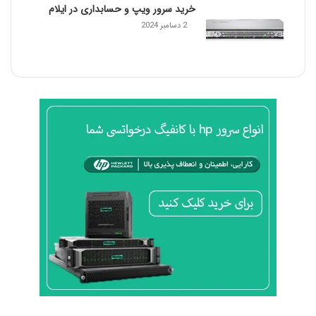
خرید سرور ویپ و حسابداری در ایلام
9
م
2 دسامبر 2024
د
ا
ر
ب
س
ت
ه
ر
ا
ا
ف
ز
ا
ی
ش
ب
د
ی
م