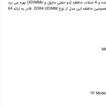
اچ پی نصب نمایید. سرور اچ پی ML10 G9از یک سوکت پردازنده و 4 اسلات حافظه (دو خطی ماژول و 4DIMMs) بهره می برد
و می تواند تا حداکثر فرکانس 2133 مگاهرتز را پشتیبانی کند. همچنین حافظه این مدل از نوع DDR4 UDIMM قادر به ارائه 64