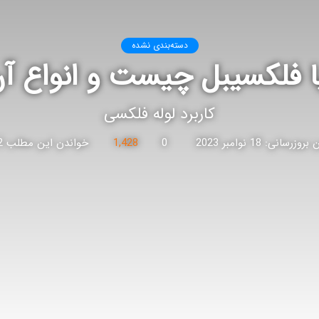
دسته‌بندی نشده
ا فلکسیبل چیست و انواع آن
کاربرد لوله فلکسی
زرسانی: 18 نوامبر 2023
0
1,428
خواندن این مطلب 2 دقیقه زمان میبرد