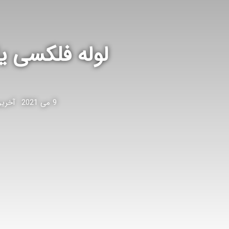
لوله فلکسی ی
9 می 2021
آخرین برو