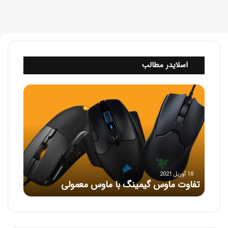
اسلایدر مطالب
ت
ف
ا
و
ت
م
ا
و
س
18 آوریل 2021
تفاوت ماوس گیمینگ با ماوس معمولی
گ
ی
م
ی