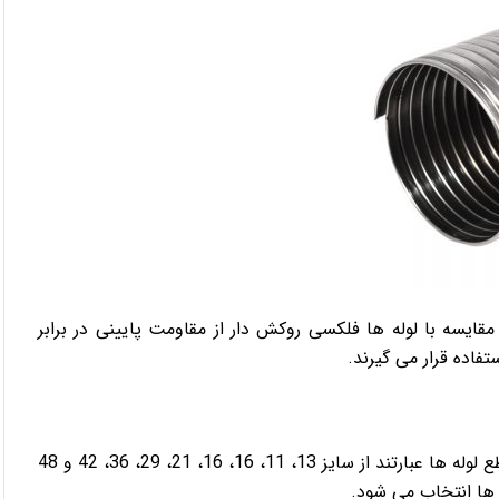
 PVC نیستند، از این رو در مقایسه با لوله ها فلکسی روکش دار از مقاومت پایینی در برابر
فاده قرار می گیرند.
سایز های رایج و استاندارد لوله های فلکسیبل یا همان قطر مقطع لوله ها عبارتند از سایز 13، 11، 16، 16، 21، 29، 36، 42 و 48
ل ها انتخاب می شود.