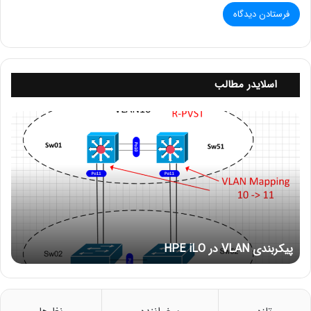
نقاط دسترسی آروبا به‌طور خودکار پیکربندی می‌شوند تا کارکنان
بتوانند آن‌ها را به هر اتصال اینترنتی موجود، چه از راه دور و چه
در محل کار کنند، وصل کنند. آنها کاربران، نقاط دسترسی Wi-Fi و
دستگاه‌های IoT را به هم متصل می‌کنند تا انعطاف‌پذیری را در
اسلایدر مطالب
طیف وسیع‌تری از محیط‌های WLAN، از جمله محیط‌های داخلی،
خارجی، و محیط‌های صنعتی خشن افزایش دهند.
پ
ی
مجهز به کنترل‌کننده‌های حرکتی از آروبا، APهای چند منظوره،
ک
تجزیه و تحلیل طیف را برای کاهش تداخل Wi-Fi از طریق
ر
ب
نظارت بر هوا برای امنیت بی‌سیم ارائه می‌کنند و به عنوان AP از
ن
راه دور یا بخشی از شبکه امنیتی کسب‌وکار عمل می‌کنند.
د
ی
2. راه حل بی سیم آروبا
V
پیکربندی VLAN در HPE iLO
L
آروبا راه‌حل‌های بی‌سیم مقرون‌به‌صرفه‌ای را به کسب‌وکارهای
A
کوچک ارائه می‌دهد که توسط منابع محدود فناوری اطلاعات
N
د
پشتیبانی می‌شوند. این راه حل بی سیم به شما امکان می دهد
ر