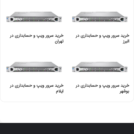
پیشرفته از امنیت در عملیات تجاری از زنجیره تامین تا از کار
انداختن پایان عمر ارائه می کند. این امر از طریق استقرار،
نظارت و اتوماسیون وظایف مدیریت چرخه حیات سرور ضروری
است.
خرید سرور ویپ و حسابداری در
خرید سرور ویپ و حسابداری در
4. راه حل های سرور HPE: DL380
البرز
تهران
سرور HPE DL 380، پرفروش ترین سرور جهان، عملکردی با
قابلیت گسترش و مقیاس پذیری ارائه می دهد. این سرور با
مجموعه مدیریتی ساده اما جامع و پشتیبانی پیشرو در صنعت
یکپارچه شده است تا راه حل زیرساختی انعطاف پذیرتر، قابل
اعتمادتر و ایمن تر برای ارائه خدمات سریع ارائه دهد.
خرید سرور ویپ و حسابداری در
خرید سرور ویپ و حسابداری در
بوشهر
ایلام
سرور برای استقرار ضرب در ظرفیت های متعدد بهینه شده است
تا به طور قابل توجهی سرعت پاسخگویی به نیازهای تجاری را
افزایش دهد. با گارانتی جامع، سرور برای هر محیطی ایده آل
است. با یک سرور 2U متمایز می شود که به فضای بیشتر در رک
و مقیاس پذیری بیشتر با تنوع بیشتر ترجمه می شود. در عرصه